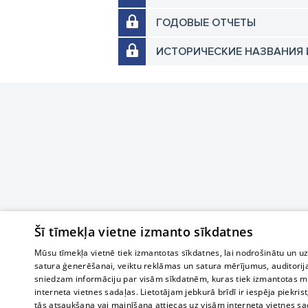
ГОДОВЫЕ ОТЧЕТЫ
ИСТОРИЧЕСКИЕ НАЗВАНИЯ 
Šī tīmekļa vietne izmanto sīkdatnes
Mūsu tīmekļa vietnē tiek izmantotas sīkdatnes, lai nodrošinātu un u
satura ģenerēšanai, veiktu reklāmas un satura mērījumus, auditorij
sniedzam informāciju par visām sīkdatnēm, kuras tiek izmantotas mū
interneta vietnes sadaļas. Lietotājam jebkurā brīdī ir iespēja piekrist
tās atsaukšana vai mainīšana attiecas uz visām interneta vietnes s