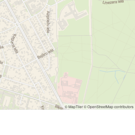
© MapTiler
© OpenStreetMap contributors