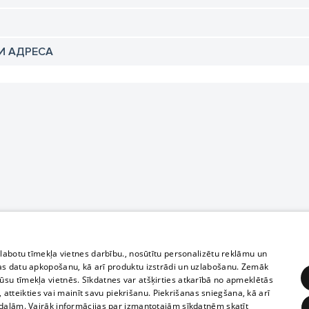
И АДРЕСА
zlabotu tīmekļa vietnes darbību., nosūtītu personalizētu reklāmu un
as datu apkopošanu, kā arī produktu izstrādi un uzlabošanu. Zemāk
su tīmekļa vietnēs. Sīkdatnes var atšķirties atkarībā no apmeklētās
, atteikties vai mainīt savu piekrišanu. Piekrišanas sniegšana, kā arī
adaļām. Vairāk informācijas par izmantotajām sīkdatnēm skatīt