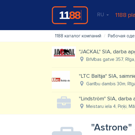
RU
1188 pl
1188 каталог компаний
Рабочая од
''JACKAL'' SIA, darba ap
Brīvības gatve 357, Rīga
"LTC Baltija" SIA, saimn
Ganību dambis 30m, Rīg
"Lindström" SIA, darba
Meistaru iela 4, Piņķi, 
"Astrone"