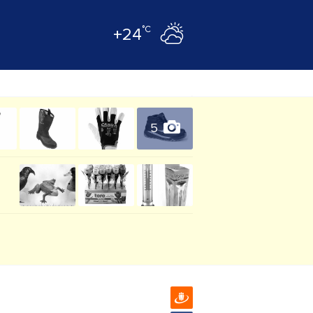
°C
+24
5