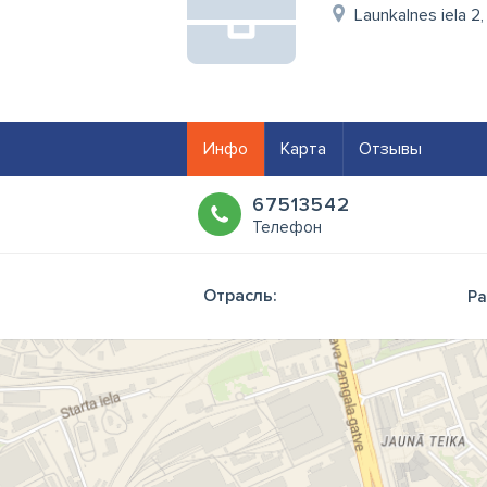
Launkalnes iela 2,
Инфо
Карта
Отзывы
67513542
Телефон
Отрасль:
Ра