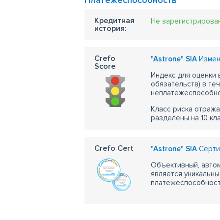
Платежеспособность
Кредитная
Не зарегистрирова
история:
Crefo
"Astrone" SIA
Измен
Score
Индекс для оценки
обязательств) в те
неплатежеспособно
Класс риска отража
разделены на 10 кл
Crefo Cert
"Astrone" SIA
Серти
Объективный, автом
является уникальны
платёжеспособности