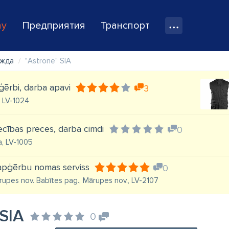
ay
Предприятия
Транспорт
ежда
"Astrone" SIA
ģērbi, darba apavi
3
, LV-1024
iecības preces, darba cimdi
0
a, LV-1005
 apģērbu nomas serviss
0
Mārupes nov. Babītes pag., Mārupes nov., LV-2107
 SIA
0