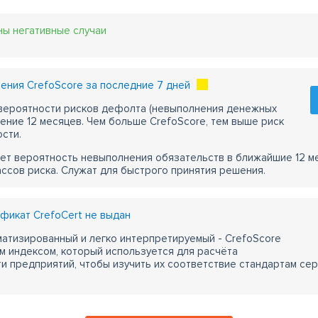
ны негативные случаи
ения CrefoScore за последние 7 дней
 вероятности рисков дефолта (невыполнения денежных
чение 12 месяцев. Чем больше CrefoScore, тем выше риск
сти.
ет вероятность невыполнения обязательств в ближайшие 12 м
ассов риска. Служат для быстрого принятия решения.
фикат CrefoCert не выдан
атизированный и легко интерпретируемый - CrefoScore
м индексом, который используется для расчёта
 предприятий, чтобы изучить их соответствие стандартам сер