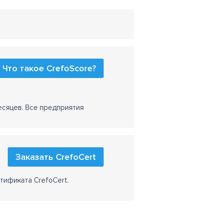
Что такое CrefoScore?
есяцев. Все предприятия
Заказать CrefoCert
тификата CrefoCert.