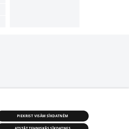
PIEKRIST VISĀM SĪKDATNĒM
ATSTĀT TEHNISKĀS SĪKDATNES