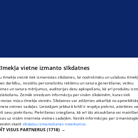
Лодки
 tīmekļa vietne izmanto sīkdatnes
 tīmekļa vietnē tiek izmantotas sīkdatnes, lai nodrošinātu un uzlabotu tīmek
nes darbību., nosūtītu personalizētu reklāmu un satura ģenerēšanai, veiktu
āmas un satura mērījumus, auditorijas datu apkopošanu, kā arī produktu izst
zlabošanu. Zemāk sniedzam informāciju par visām sīkdatnēm, kuras tiek
ntotas mūsu tīmekļa vietnēs. Sīkdatnes var atšķirties atkarībā no apmeklētā
rneta vietnes sadaļas. Lietotājam jebkurā brīdī ir iespēja piekrist, atteikties va
īt savu piekrišanu. Piekrišanas sniegšana, kā arī tās atsaukšana vai mainīša
ecas uz visām interneta vietnes sadaļām. Vairāk informācijas par izmantotaj
atnēm skatīt
sīkdatņu izmantošanas noteikumos.
ĪT VISUS PARTNERUS
(1718) →