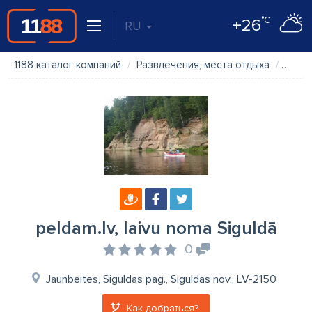
°C
+26
RU
1188 каталог компаний
Развлечения, места отдыха
pelda
peldam.lv, laivu noma Siguldā
0
Jaunbeites, Siguldas pag., Siguldas nov., LV-2150
Как добраться?