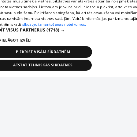
ntotas mūsu tīmekļa vietnēs. Sīkdatnes var atšķirties atkarībā no apmeklētā
rneta vietnes sadaļas. Lietotājam jebkurā brīdī ir iespēja piekrist, atteikties va
īt savu piekrišanu. Piekrišanas sniegšana, kā arī tās atsaukšana vai mainīša
ecas uz visām interneta vietnes sadaļām. Vairāk informācijas par izmantotaj
atnēm skatīt
sīkdatņu izmantošanas noteikumos.
ĪT VISUS PARTNERUS
(1718) →
PIELĀGOT IZVĒLI
PIEKRIST VISĀM SĪKDATNĒM
ATSTĀT TEHNISKĀS SĪKDATNES
TEHNISKĀS/OBLIGĀTĀS
STATISTIKAS
MĒRĶĒŠANA
FUNKCIONĀLĀS
NEKLASIFICĒTĀS
ehniskās/obligātās
Statistikas
Mērķēšana
Funkcionālās
Neklasificēt
niskās/obligātās sīkdatnes nepieciešamas, lai lietotājs varētu brīvi apmeklēt un pārlūk
Добавь свое предприятие
ekļa vietni un izmantot tās piedāvātās iespējas. Bez šīm sīkdatnēm tīmekļa vietne neva