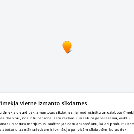
 tīmekļa vietne izmanto sīkdatnes
 tīmekļa vietnē tiek izmantotas sīkdatnes, lai nodrošinātu un uzlabotu tīmek
nes darbību., nosūtītu personalizētu reklāmu un satura ģenerēšanai, veiktu
āmas un satura mērījumus, auditorijas datu apkopošanu, kā arī produktu izst
zlabošanu. Zemāk sniedzam informāciju par visām sīkdatnēm, kuras tiek