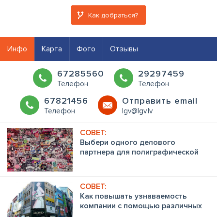
Как добраться?
Инфо
Карта
Фото
Отзывы
67285560
29297459
Телефон
Телефон
67821456
Oтправить email
Телефон
lgv@lgv.lv
Выбери одного делового
партнера для полиграфической
рекламы! Почему?
Как повышать узнаваемость
компании с помощью различных
видов рекламы?