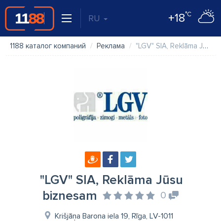
°C
+18
RU
1188 каталог компаний
Реклама
"LGV" SIA, Reklāma Jūsu biznesam
"LGV" SIA, Reklāma Jūsu
biznesam
0
Krišjāņa Barona iela 19, Rīga, LV-1011