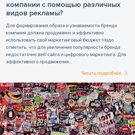
Предупреждающие наклейки
компании с помощью различных
видов рекламы?
Предупредительные знаки
Брошки
Металлические брошки
Идентификаторы
Для формирования образа и узнаваемости бренда
компания должна продуманно и эффективно
Значки
Металлические значки
использовать свой маркетинговый бюджет. Надо
отметить, что для увеличения популярности бренда
недостаточно веб-сайта и цифрового маркетинга. Для
эффективного продвижения...
Читать подробнее