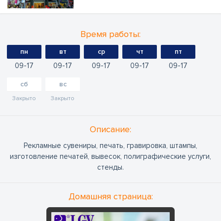
Время работы:
пн
вт
ср
чт
пт
09
17
09
17
09
17
09
17
09
17
сб
вс
Закрыто
Закрыто
Oписание:
Рекламные сувениры, печать, гравировка, штампы,
изготовление печатей, вывесок, полиграфические услуги,
стенды.
Домашняя страница: