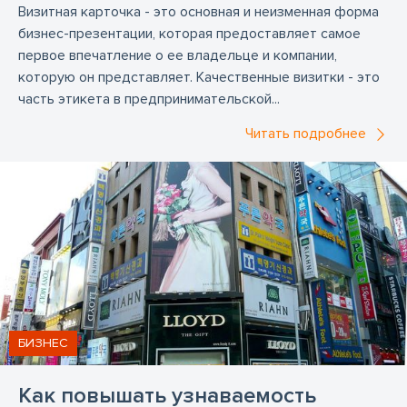
Визитная карточка - это основная и неизменная форма
Самоклеющаяся липкая лента
бизнес-презентации, которая предоставляет самое
Буквы из липкой ленты
Флаги
первое впечатление о ее владельце и компании,
которую он представляет. Качественные визитки - это
Изготовление флагов
Настольные флажки
часть этикета в предпринимательской...
Флагштоки
Государственные флаги
Читать подробнее
Флаг Латвии
флаги ЕС
Вимпели
флаг Фирмы
Печать рубашки
Принт на Т-футболке
Фото на футболке
Лого на рубашке
Реклама на одежде
Распечатка на ткани
Печать рекламы
Рекламная печать
Термопресс
Детская рубашка
Дамские поло рубашки
БИЗНЕС
Кружки
Печать на кружках
Наклейка
Наклейки
Полимерные наклейки
Как повышать узнаваемость