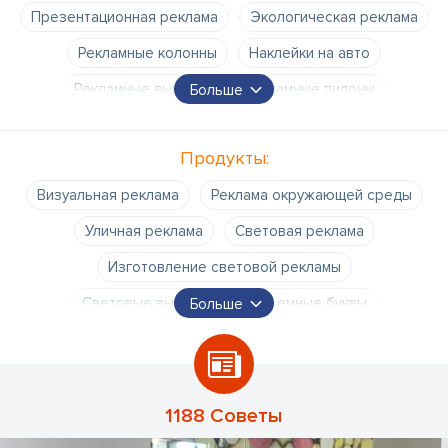
Презентационная реклама
Экологическая реклама
Рекламные колонны
Наклейки на авто
Рекламные вывески
Рекламные пилоны
Больше
Рекламные стенды
Продукты:
Реклама на остановках транспорта
Визуальная реклама
Реклама окружающей среды
Уличная реклама
Световая реклама
Изготовление световой рекламы
Световые вывески
Объемные буквы
Больше
Световые буквы
Вывески
Металлические буквы
Латунные буквы
Алюминиевые буквы
Буквы из пенопласта
Буквы из оргстекла
1188 Советы
Вывески
Металлические вывески