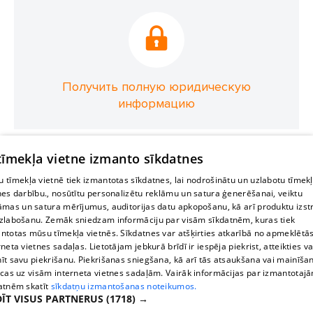
Получить полную юридическую
информацию
 tīmekļa vietne izmanto sīkdatnes
 tīmekļa vietnē tiek izmantotas sīkdatnes, lai nodrošinātu un uzlabotu tīmek
nes darbību., nosūtītu personalizētu reklāmu un satura ģenerēšanai, veiktu
āmas un satura mērījumus, auditorijas datu apkopošanu, kā arī produktu izst
zlabošanu. Zemāk sniedzam informāciju par visām sīkdatnēm, kuras tiek
ntotas mūsu tīmekļa vietnēs. Sīkdatnes var atšķirties atkarībā no apmeklētā
rneta vietnes sadaļas. Lietotājam jebkurā brīdī ir iespēja piekrist, atteikties va
īt savu piekrišanu. Piekrišanas sniegšana, kā arī tās atsaukšana vai mainīša
ecas uz visām interneta vietnes sadaļām. Vairāk informācijas par izmantotaj
atnēm skatīt
sīkdatņu izmantošanas noteikumos.
ĪT VISUS PARTNERUS
(1718) →