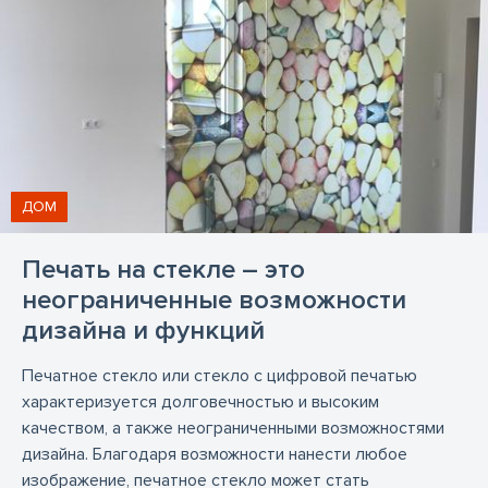
Пластиковые вывески
Латунные вывески
Вывески из нержавеющей стали
Неоновая реклама
Плакаты
Рекламные плакаты
Стенды
Рекламные стенды
Информационные стенды
Складные стенды
Стенды Roll-up
ДОМ
Выставочные стенды
Складные рекламные стенды
Печать на стекле – это
Презентационные стенды
Рекламные баннеры
неограниченные возможности
Баннеры
Объемные буквы
дизайна и функций
Уличные стенды Указатели
Указатели дорог
Печатное стекло или стекло с цифровой печатью
Металлические таблички
Кабинетные таблички
характеризуется долговечностью и высоким
качеством, а также неограниченными возможностями
Планшеты
Рекламные планшеты
дизайна. Благодаря возможности нанести любое
Оклеивание витрин
Ремонт рекламы
изображение, печатное стекло может стать