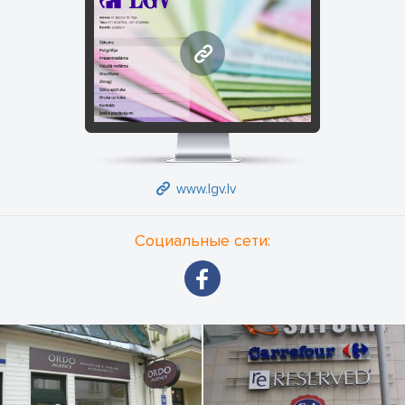
www.lgv.lv
www.lgv.lv
Социальные сети: