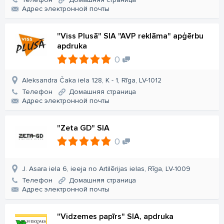
Aдрес электронной почты
"Viss Plusā" SIA "AVP reklāma" apģērbu
apdruka
0
Aleksandra Čaka iela 128, K - 1, Rīga, LV-1012
Телефон
Домашняя страница
Aдрес электронной почты
"Zeta GD" SIA
0
J. Asara iela 6, ieeja no Artilērijas ielas, Rīga, LV-1009
Телефон
Домашняя страница
Aдрес электронной почты
"Vidzemes papīrs" SIA, apdruka