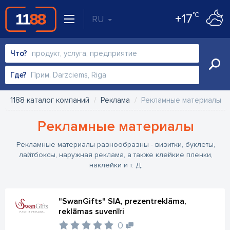
°C
+17
RU
Что?
Где?
1188 каталог компаний
Реклама
Рекламные материалы
Рекламные материалы
Рекламные материалы разнообразны - визитки, буклеты,
лайтбоксы, наружная реклама, а также клейкие пленки,
наклейки и т. Д.
"SwanGifts" SIA, prezentreklāma,
reklāmas suvenīri
0