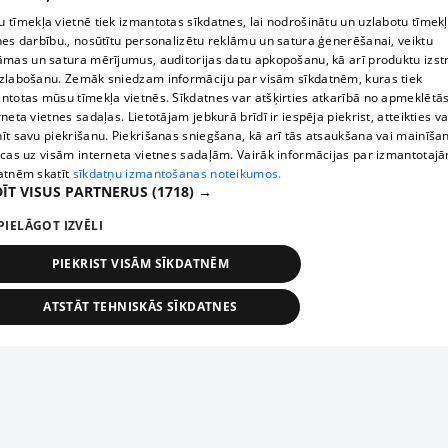
 tīmekļa vietnē tiek izmantotas sīkdatnes, lai nodrošinātu un uzlabotu tīmek
nes darbību., nosūtītu personalizētu reklāmu un satura ģenerēšanai, veiktu
āmas un satura mērījumus, auditorijas datu apkopošanu, kā arī produktu izst
zlabošanu. Zemāk sniedzam informāciju par visām sīkdatnēm, kuras tiek
ntotas mūsu tīmekļa vietnēs. Sīkdatnes var atšķirties atkarībā no apmeklētā
rneta vietnes sadaļas. Lietotājam jebkurā brīdī ir iespēja piekrist, atteikties va
īt savu piekrišanu. Piekrišanas sniegšana, kā arī tās atsaukšana vai mainīša
ecas uz visām interneta vietnes sadaļām. Vairāk informācijas par izmantotaj
atnēm skatīt
sīkdatņu izmantošanas noteikumos.
ĪT VISUS PARTNERUS
(1718) →
PIELĀGOT IZVĒLI
PIEKRIST VISĀM SĪKDATNĒM
ATSTĀT TEHNISKĀS SĪKDATNES
TEHNISKĀS/OBLIGĀTĀS
STATISTIKAS
MĒRĶĒŠANA
FUNKCIONĀLĀS
NEKLASIFICĒTĀS