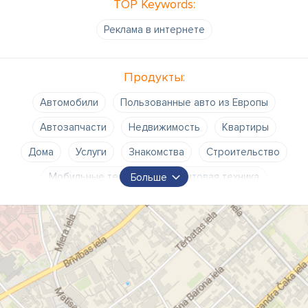
TOP Keywords:
Рекламa в интернете
Продукты:
Автомобили
Пользованные авто из Европы
Автозапчасти
Недвижимость
Квартиры
Дома
Услуги
Знакомства
Строительство
Мобильные телефоны
Бытовая техника
Больше
Телевизоры
Мебель
Коляски
Одежда
Собаки
Кошки