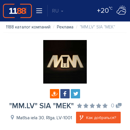
°C
+20
RU
1188 каталог компаний
Реклама
"MM.LV" SIA "MEK"
"MM.LV" SIA "MEK"
0
Matīsa iela 30, Rīga, LV-1001
Как добраться?