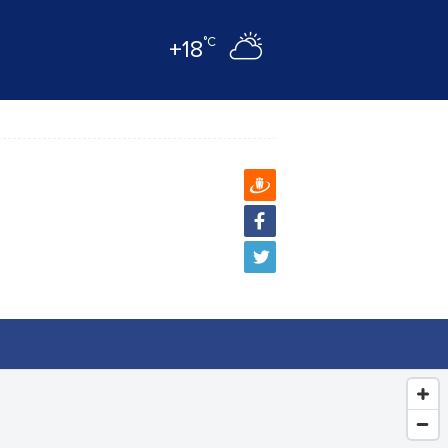
°C
+18