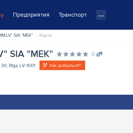
ay
Предприятия
Транспорт
MM.LV" SIA "MEK"
Карта
V" SIA "MEK"
0
a 30, Rīga, LV-1001
Как добраться?