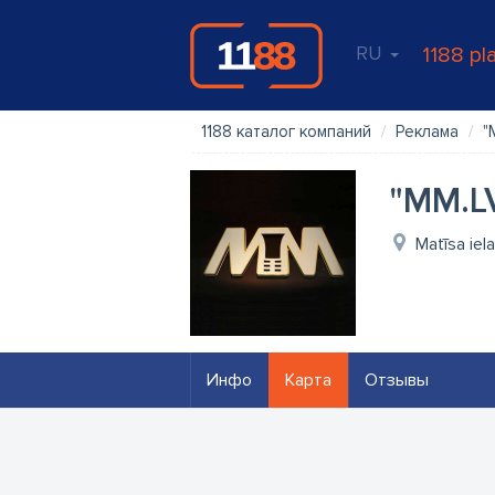
RU
1188 pl
1188 каталог компаний
Реклама
"
"MM.L
Matīsa iel
Инфо
Карта
Отзывы