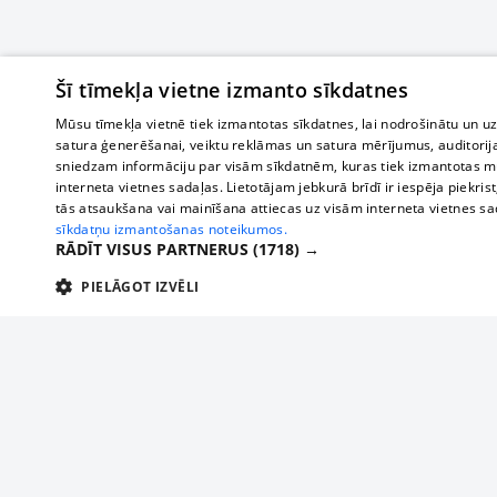
Šī tīmekļa vietne izmanto sīkdatnes
Mūsu tīmekļa vietnē tiek izmantotas sīkdatnes, lai nodrošinātu un u
satura ģenerēšanai, veiktu reklāmas un satura mērījumus, auditorij
sniedzam informāciju par visām sīkdatnēm, kuras tiek izmantotas mū
interneta vietnes sadaļas. Lietotājam jebkurā brīdī ir iespēja piekrist
tās atsaukšana vai mainīšana attiecas uz visām interneta vietnes s
sīkdatņu izmantošanas noteikumos.
RĀDĪT VISUS PARTNERUS
(1718) →
PIELĀGOT IZVĒLI
TEHNISKĀS/OBLIGĀTĀS
STATISTIKAS
M
Tehniskās/
Tehniskās/obligātās sīkdatnes nepieciešamas, lai lietotājs varētu brīvi apm
lietotājam nepieciešamo informāciju.
О нас
Предпр