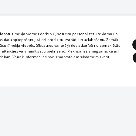
zlabotu tīmekļa vietnes darbību., nosūtītu personalizētu reklāmu un
as datu apkopošanu, kā arī produktu izstrādi un uzlabošanu. Zemāk
su tīmekļa vietnēs. Sīkdatnes var atšķirties atkarībā no apmeklētās
, atteikties vai mainīt savu piekrišanu. Piekrišanas sniegšana, kā arī
adaļām. Vairāk informācijas par izmantotajām sīkdatnēm skatīt
ĒRĶĒŠANA
FUNKCIONĀLĀS
NEKLASIFICĒTĀS
Полное или ч
obligātās
Statistikas
Mērķēšana
Funkcionālās
Neklasificētās
копирование 
любой форме 
eklēt un pārlūkot tīmekļa vietni un izmantot tās piedāvātās iespējas. Bez šīm sīkdatnēm 
запрещается 
иятия
В кинотеатрах
информации. 