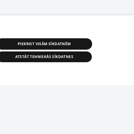
PIEKRIST VISĀM SĪKDATNĒM
ATSTĀT TEHNISKĀS SĪKDATNES
астичное распространение или
информации из баз данных 1188 в
строго запрещено. Также
tīmekļa vietne nevarēs pilnvērtīgi darboties un sniegt
автоматическое скачивание
Перепубликация любого материала,