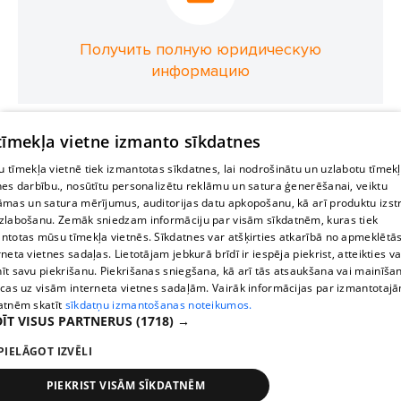
Получить полную юридическую
информацию
 tīmekļa vietne izmanto sīkdatnes
 tīmekļa vietnē tiek izmantotas sīkdatnes, lai nodrošinātu un uzlabotu tīmek
nes darbību., nosūtītu personalizētu reklāmu un satura ģenerēšanai, veiktu
āmas un satura mērījumus, auditorijas datu apkopošanu, kā arī produktu izst
zlabošanu. Zemāk sniedzam informāciju par visām sīkdatnēm, kuras tiek
ntotas mūsu tīmekļa vietnēs. Sīkdatnes var atšķirties atkarībā no apmeklētā
rneta vietnes sadaļas. Lietotājam jebkurā brīdī ir iespēja piekrist, atteikties va
īt savu piekrišanu. Piekrišanas sniegšana, kā arī tās atsaukšana vai mainīša
ecas uz visām interneta vietnes sadaļām. Vairāk informācijas par izmantotaj
atnēm skatīt
sīkdatņu izmantošanas noteikumos.
ĪT VISUS PARTNERUS
(1718) →
PIELĀGOT IZVĒLI
PIEKRIST VISĀM SĪKDATNĒM