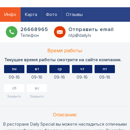
Инфо
Карта
Фото
Отзывы
26668965
Oтправить email
Телефон
ntp@daily.lv
Время работы:
Текущее время работы смотрите на сайте компании.
пн
вт
ср
чт
пт
09
16
09
16
09
16
09
16
09
16
сб
вс
Закрыто
Закрыто
Oписание:
В ресторане Daily Special вы можете насладиться отличными