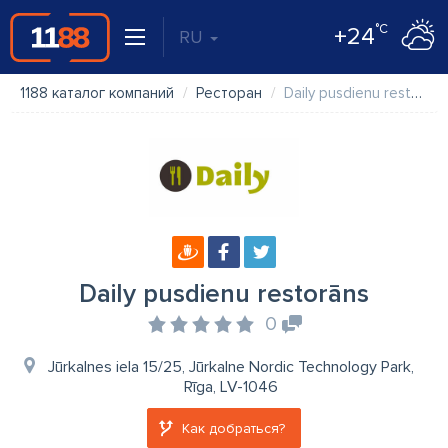
°C
+24
RU
1188 каталог компаний
Ресторан
Daily pusdienu restorāns
Daily pusdienu restorāns
0
Jūrkalnes iela 15/25, Jūrkalne Nordic Technology Park,
Rīga, LV-1046
Как добраться?