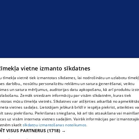
 tīmekļa vietne izmanto sīkdatnes
 tīmekļa vietnē tiek izmantotas sīkdatnes, lai nodrošinātu un uzlabotu tīmek
nes darbību., nosūtītu personalizētu reklāmu un satura ģenerēšanai, veiktu
āmas un satura mērījumus, auditorijas datu apkopošanu, kā arī produktu izst
zlabošanu. Zemāk sniedzam informāciju par visām sīkdatnēm, kuras tiek
ntotas mūsu tīmekļa vietnēs. Sīkdatnes var atšķirties atkarībā no apmeklētā
rneta vietnes sadaļas. Lietotājam jebkurā brīdī ir iespēja piekrist, atteikties va
īt savu piekrišanu. Piekrišanas sniegšana, kā arī tās atsaukšana vai mainīša
ecas uz visām interneta vietnes sadaļām. Vairāk informācijas par izmantotaj
atnēm skatīt
sīkdatņu izmantošanas noteikumos.
ĪT VISUS PARTNERUS
(1718) →