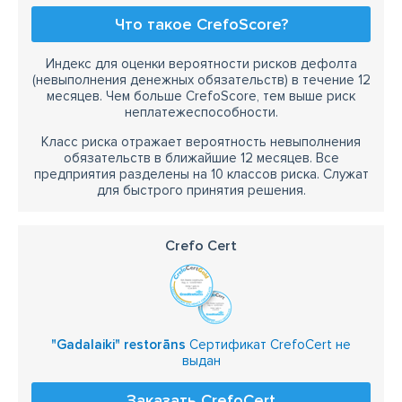
Что такое CrefoScore?
Индекс для оценки вероятности рисков дефолта
(невыполнения денежных обязательств) в течение 12
месяцев. Чем больше CrefoScore, тем выше риск
неплатежеспособности.
Класс риска отражает вероятность невыполнения
обязательств в ближайшие 12 месяцев. Все
предприятия разделены на 10 классов риска. Служат
для быстрого принятия решения.
Crefo Cert
"Gadalaiki" restorāns
Сертификат CrefoCert не
выдан
Заказать CrefoCert