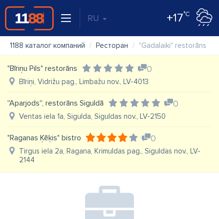
°C
+17
RU
1188 каталог компаний
Ресторан
"Gadalaiki" restorāns
"Bīriņu Pils" restorāns
0
Bīriņi, Vidrižu pag., Limbažu nov., LV-4013
''Aparjods'', restorāns Siguldā
0
Ventas iela 1a, Sigulda, Siguldas nov., LV-2150
"Raganas Ķēķis" bistro
0
Tirgus iela 2a, Ragana, Krimuldas pag., Siguldas nov., LV-
2144