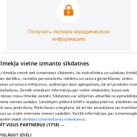
Получить полную юридическую
информацию
 tīmekļa vietne izmanto sīkdatnes
 tīmekļa vietnē tiek izmantotas sīkdatnes, lai nodrošinātu un uzlabotu tīmek
nes darbību., nosūtītu personalizētu reklāmu un satura ģenerēšanai, veiktu
āmas un satura mērījumus, auditorijas datu apkopošanu, kā arī produktu izst
zlabošanu. Zemāk sniedzam informāciju par visām sīkdatnēm, kuras tiek
ntotas mūsu tīmekļa vietnēs. Sīkdatnes var atšķirties atkarībā no apmeklētā
rneta vietnes sadaļas. Lietotājam jebkurā brīdī ir iespēja piekrist, atteikties va
īt savu piekrišanu. Piekrišanas sniegšana, kā arī tās atsaukšana vai mainīša
ecas uz visām interneta vietnes sadaļām. Vairāk informācijas par izmantotaj
atnēm skatīt
sīkdatņu izmantošanas noteikumos.
ĪT VISUS PARTNERUS
(1718) →
PIELĀGOT IZVĒLI