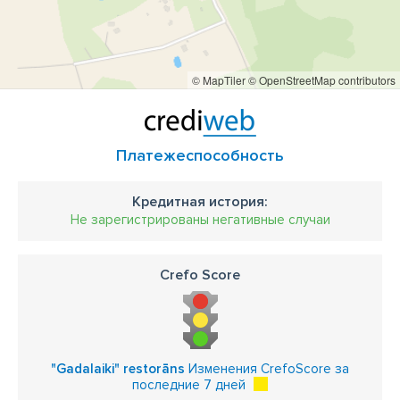
© MapTiler
© OpenStreetMap contributors
Платежеспособность
Кредитная история:
Не зарегистрированы негативные случаи
Crefo Score
"Gadalaiki" restorāns
Изменения CrefoScore за
последние 7 дней