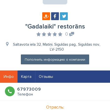
"Gadalaiki" restorāns
0
Saltavota iela 32, Matiņi, Siguldas pag., Siguldas nov.,
LV-2150
Пополнить информацию о компании
Инфо
Карта
Отзывы
67973009
Телефон
Отрасль: