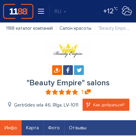
°C
+12
RU
1188 каталог компаний
Салон красоты
"Beauty Empire" salons
"Beauty Empire" salons
1
Ģertrūdes iela 46, Rīga, LV-1011
Как добраться?
Инфо
Карта
Фото
Отзывы