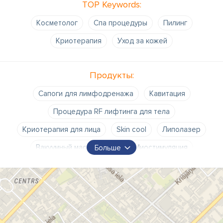
TOP Keywords:
Kосметолог
Cпа процедуры
Пилинг
Kриотерапия
Уход за кожей
Продукты:
Сапоги для лимфодренажа
Кавитация
Процедура RF лифтинга для тела
Криотерапия для лица
Skin cool
Липолазер
Вакуумный массаж тела
Миостимуляция
Больше
Обертывание тела бандажным методом
Дермапен
Процедура RF лифтинга лица
Кислородная мезотерапия
Пилинг с миндальной кислотой
Фототерапия