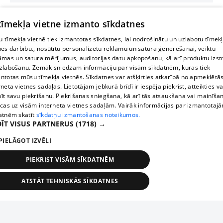
 tīmekļa vietne izmanto sīkdatnes
 tīmekļa vietnē tiek izmantotas sīkdatnes, lai nodrošinātu un uzlabotu tīmek
nes darbību., nosūtītu personalizētu reklāmu un satura ģenerēšanai, veiktu
āmas un satura mērījumus, auditorijas datu apkopošanu, kā arī produktu izst
zlabošanu. Zemāk sniedzam informāciju par visām sīkdatnēm, kuras tiek
ntotas mūsu tīmekļa vietnēs. Sīkdatnes var atšķirties atkarībā no apmeklētā
rneta vietnes sadaļas. Lietotājam jebkurā brīdī ir iespēja piekrist, atteikties va
īt savu piekrišanu. Piekrišanas sniegšana, kā arī tās atsaukšana vai mainīša
ecas uz visām interneta vietnes sadaļām. Vairāk informācijas par izmantotaj
atnēm skatīt
sīkdatņu izmantošanas noteikumos.
ĪT VISUS PARTNERUS
(1718) →
PIELĀGOT IZVĒLI
PIEKRIST VISĀM SĪKDATNĒM
ATSTĀT TEHNISKĀS SĪKDATNES
TEHNISKĀS/OBLIGĀTĀS
STATISTIKAS
MĒRĶĒŠANA