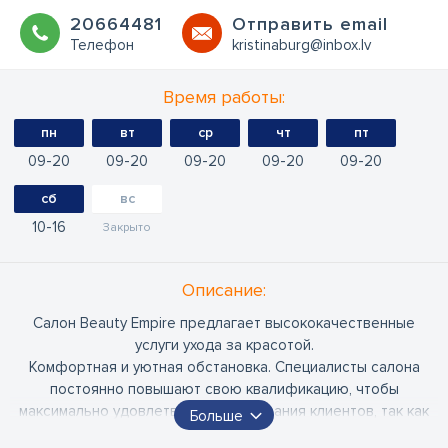
20664481
Oтправить email
Телефон
kristinaburg@inbox.lv
Время работы:
пн
вт
ср
чт
пт
09
20
09
20
09
20
09
20
09
20
сб
вс
10
16
Закрыто
Oписание:
Салон Beauty Empire предлагает высококачественные
услуги ухода за красотой.
Комфортная и уютная обстановка. Специалисты салона
постоянно повышают свою квалификацию, чтобы
максимально удовлетворить требования клиентов, так как
Больше
на рынке появляются новых услуги и продукты. Работаем