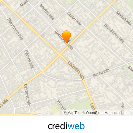
Очищение кожи лица с помощью ультразвука
Механическое очищение кожи лица
Дарсонвализация лица
Парафиновая ванночка для рук
Маникюр
Педикюр
Брови
Ресницы
© MapTiler
© OpenStreetMap contributors