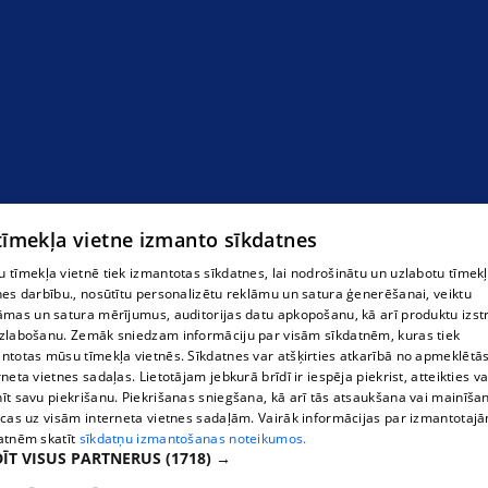
Лифтинга процедуры для лица
 tīmekļa vietne izmanto sīkdatnes
 tīmekļa vietnē tiek izmantotas sīkdatnes, lai nodrošinātu un uzlabotu tīmek
nes darbību., nosūtītu personalizētu reklāmu un satura ģenerēšanai, veiktu
āmas un satura mērījumus, auditorijas datu apkopošanu, kā arī produktu izst
zlabošanu. Zemāk sniedzam informāciju par visām sīkdatnēm, kuras tiek
ntotas mūsu tīmekļa vietnēs. Sīkdatnes var atšķirties atkarībā no apmeklētā
rneta vietnes sadaļas. Lietotājam jebkurā brīdī ir iespēja piekrist, atteikties va
īt savu piekrišanu. Piekrišanas sniegšana, kā arī tās atsaukšana vai mainīša
ecas uz visām interneta vietnes sadaļām. Vairāk informācijas par izmantotaj
atnēm skatīt
sīkdatņu izmantošanas noteikumos.
ĪT VISUS PARTNERUS
(1718) →