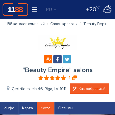
°C
+20
RU
1188 каталог компаний
Салон красоты
"Beauty Empire" salons
"Beauty Empire" salons
1
Ģertrūdes iela 46, Rīga, LV-1011
Как добраться?
Инфо
Карта
Фото
Отзывы