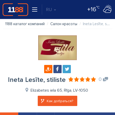
°C
+16
RU
1188 каталог компаний
Салон красоты
Ineta Lesīte, stiliste
Ineta Lesīte, stiliste
0
Elizabetes iela 65, Rīga, LV-1050
Как добраться?