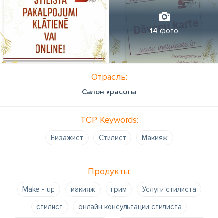
14
фото
Отрасль:
Салон красоты
TOP Keywords:
Bизажист
Cтилист
Mакияж
Продукты:
Make - up
макияж
грим
Услуги стилиста
стилист
онлайн консультации стилиста