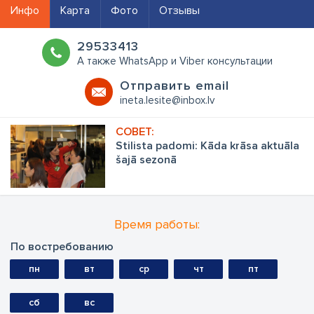
Инфо
Карта
Фото
Отзывы
29533413
A также WhatsApp и Viber консультации
Oтправить email
ineta.lesite@inbox.lv
Stilista padomi: Kāda krāsa aktuāla
šajā sezonā
Время работы:
По востребованию
пн
вт
ср
чт
пт
сб
вс