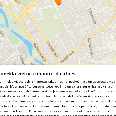
© MapTiler
© OpenStreetMap contributors
 tīmekļa vietne izmanto sīkdatnes
 tīmekļa vietnē tiek izmantotas sīkdatnes, lai nodrošinātu un uzlabotu tīmek
nes darbību., nosūtītu personalizētu reklāmu un satura ģenerēšanai, veiktu
āmas un satura mērījumus, auditorijas datu apkopošanu, kā arī produktu izst
zlabošanu. Zemāk sniedzam informāciju par visām sīkdatnēm, kuras tiek
ntotas mūsu tīmekļa vietnēs. Sīkdatnes var atšķirties atkarībā no apmeklētā
rneta vietnes sadaļas. Lietotājam jebkurā brīdī ir iespēja piekrist, atteikties va
īt savu piekrišanu. Piekrišanas sniegšana, kā arī tās atsaukšana vai mainīša
ecas uz visām interneta vietnes sadaļām. Vairāk informācijas par izmantotaj