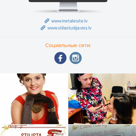
www.inetalesite.lv
www.stilastudija.viss.lv
Социальные сети: