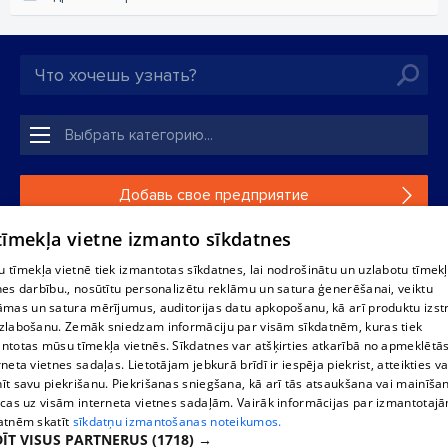
Добавь свое предприятие
 tīmekļa vietne izmanto sīkdatnes
Если твоего предприятия нет в нашей базе данных,
заполни простую форму .
 tīmekļa vietnē tiek izmantotas sīkdatnes, lai nodrošinātu un uzlabotu tīmek
nes darbību., nosūtītu personalizētu reklāmu un satura ģenerēšanai, veiktu
āmas un satura mērījumus, auditorijas datu apkopošanu, kā arī produktu izst
Полное или частичное распространение или копирование
zlabošanu. Zemāk sniedzam informāciju par visām sīkdatnēm, kuras tiek
информации из баз данных 1188 в любой форме строго
ntotas mūsu tīmekļa vietnēs. Sīkdatnes var atšķirties atkarībā no apmeklētā
запрещено. Также запрещается автоматическое
rneta vietnes sadaļas. Lietotājam jebkurā brīdī ir iespēja piekrist, atteikties va
скачивание информации. Перепубликация любого
īt savu piekrišanu. Piekrišanas sniegšana, kā arī tās atsaukšana vai mainīša
материала, опубликованного на сайте 1188 , возможна
ecas uz visām interneta vietnes sadaļām. Vairāk informācijas par izmantotaj
только с согласия редакции сайта 1188.
atnēm skatīt
sīkdatņu izmantošanas noteikumos.
ĪT VISUS PARTNERUS
(1718) →