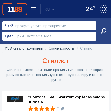
°C
+24
RU
Что?
Где?
1188 каталог компаний
Салон красоты
Cтилист
Cтилист
Стилист поможет вам найти правильный образ, подобрать
размер одежды, правильную цветовоую палитру и многое
другое.
"Pontons" SIA , Skaistumkopšanas salons
Jūrmalā
0