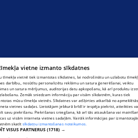
салон красоты
 tīmekļa vietne izmanto sīkdatnes
 tīmekļa vietnē tiek izmantotas sīkdatnes, lai nodrošinātu un uzlabotu tīmek
nes darbību., nosūtītu personalizētu reklāmu un satura ģenerēšanai, veiktu
āmas un satura mērījumus, auditorijas datu apkopošanu, kā arī produktu izst
zlabošanu. Zemāk sniedzam informāciju par visām sīkdatnēm, kuras tiek
ntotas mūsu tīmekļa vietnēs. Sīkdatnes var atšķirties atkarībā no apmeklētā
rneta vietnes sadaļas. Lietotājam jebkurā brīdī ir iespēja piekrist, atteikties va
īt savu piekrišanu. Piekrišanas sniegšana, kā arī tās atsaukšana vai mainīša
ecas uz visām interneta vietnes sadaļām. Vairāk informācijas par izmantotaj
atnēm skatīt
sīkdatņu izmantošanas noteikumos.
ĪT VISUS PARTNERUS
(1718) →