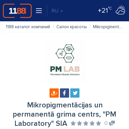
°C
+21
RU
1188 каталог компаний
Салон красоты
Mikropigmentācijas un permanentā grima centrs, "PM Laboratory" SIA
Mikropigmentācijas un
permanentā grima centrs, "PM
Laboratory" SIA
0