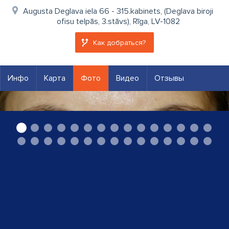
Augusta Deglava iela 66 - 315.kabinets, (Deglava biroji
ofisu telpās, 3.stāvs), Rīga, LV-1082
Как добраться?
Инфо
Карта
Фото
Видео
Отзывы