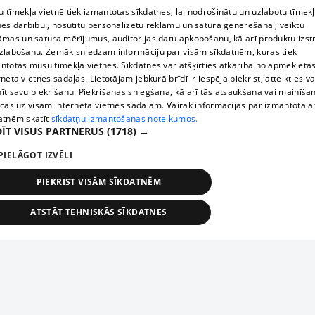
 tīmekļa vietnē tiek izmantotas sīkdatnes, lai nodrošinātu un uzlabotu tīmek
nes darbību., nosūtītu personalizētu reklāmu un satura ģenerēšanai, veiktu
āmas un satura mērījumus, auditorijas datu apkopošanu, kā arī produktu izst
zlabošanu. Zemāk sniedzam informāciju par visām sīkdatnēm, kuras tiek
ntotas mūsu tīmekļa vietnēs. Sīkdatnes var atšķirties atkarībā no apmeklētā
rneta vietnes sadaļas. Lietotājam jebkurā brīdī ir iespēja piekrist, atteikties va
īt savu piekrišanu. Piekrišanas sniegšana, kā arī tās atsaukšana vai mainīša
ecas uz visām interneta vietnes sadaļām. Vairāk informācijas par izmantotaj
atnēm skatīt
sīkdatņu izmantošanas noteikumos.
ĪT VISUS PARTNERUS
(1718) →
PIELĀGOT IZVĒLI
PIEKRIST VISĀM SĪKDATNĒM
ATSTĀT TEHNISKĀS SĪKDATNES
TEHNISKĀS/OBLIGĀTĀS
STATISTIKAS
MĒRĶĒŠANA
FUNKCIONĀLĀS
NEKLASIFICĒTĀS