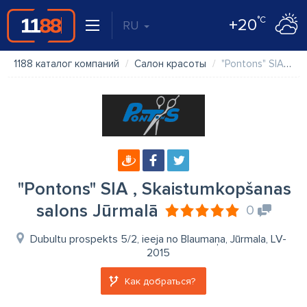
°C
+20
RU
1188 каталог компаний
Салон красоты
"Pontons" SIA , Skaistumkopšanas salons Jūrmalā
"Pontons" SIA , Skaistumkopšanas
salons Jūrmalā
0
Dubultu prospekts 5/2, ieeja no Blaumaņa, Jūrmala, LV-
2015
Как добраться?