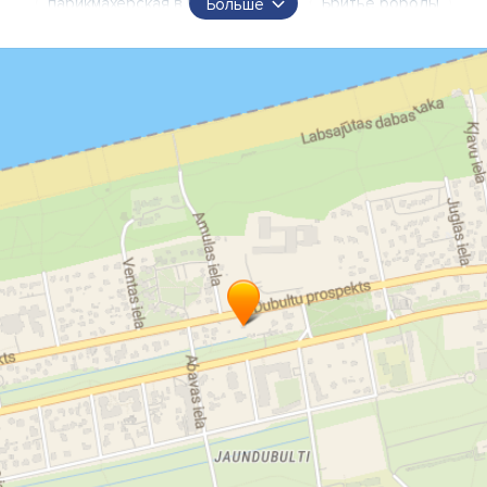
парикмахерская в воскресенье
Бритье бороды
Больше
уход за бородой
гелиш в Юрмале
гель ногти в Юрмале
салон красоты в Юрмале
педикюр в Юрмале
парикмахерская в Юрмале
детская парикмахерская в Юрмале
солярий в Юрмале
маникюр
педикюр
ваксация в Юрмале
парикмахерская по субботам в Юрмале парикмахер в
Юрмале
Бритье бороды в Юрмале
Маникюр в Юрмале
Педкир в Юрмале