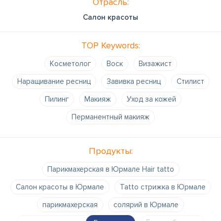
Отрасль:
Салон красоты
TOP Keywords:
Kосметолог
Воск
Bизажист
Наращивание ресниц
Завивка ресниц
Cтилист
Пилинг
Mакияж
Уход за кожей
Перманентный макияж
Продукты:
Парикмахерская в Юрмале Hair tatto
Салон красоты в Юрмале
Tatto стрижка в Юрмале
парикмахерская
солярий в Юрмале