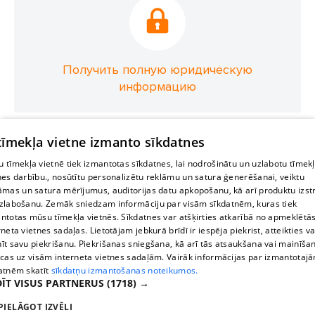
Получить полную юридическую
информацию
 tīmekļa vietne izmanto sīkdatnes
 tīmekļa vietnē tiek izmantotas sīkdatnes, lai nodrošinātu un uzlabotu tīmek
nes darbību., nosūtītu personalizētu reklāmu un satura ģenerēšanai, veiktu
āmas un satura mērījumus, auditorijas datu apkopošanu, kā arī produktu izst
zlabošanu. Zemāk sniedzam informāciju par visām sīkdatnēm, kuras tiek
ntotas mūsu tīmekļa vietnēs. Sīkdatnes var atšķirties atkarībā no apmeklētā
rneta vietnes sadaļas. Lietotājam jebkurā brīdī ir iespēja piekrist, atteikties va
īt savu piekrišanu. Piekrišanas sniegšana, kā arī tās atsaukšana vai mainīša
ecas uz visām interneta vietnes sadaļām. Vairāk informācijas par izmantotaj
atnēm skatīt
sīkdatņu izmantošanas noteikumos.
ĪT VISUS PARTNERUS
(1718) →
PIELĀGOT IZVĒLI