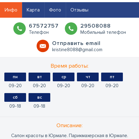
Инфо
Карта
Фото
Отзывы
67572757
29508088
Телефон
Мобильный телефон
Oтправить email
kristine8088@gmail.com
Время работы:
пн
вт
ср
чт
пт
09
20
09
20
09
20
09
20
09
20
сб
вс
09
18
09
18
Oписание:
Салон красоты в Юрмале. Парикмахерская в Юрмале.