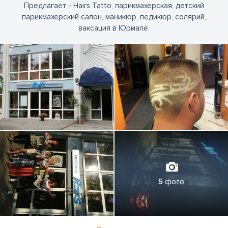
Предлагает - Hairs Tatto, парикмахерская, детский
парикмахерский салон, маникюр, педикюр, солярий,
ваксация в Юрмале.
5
фото