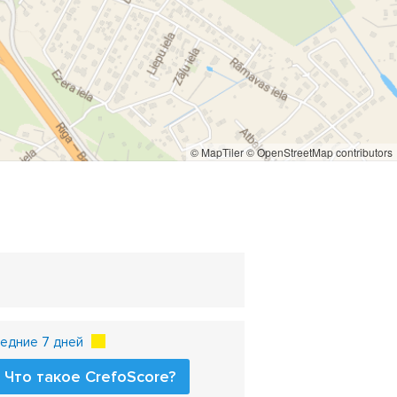
 трубы
медные трубы
ные трубы
дренажные трубы
колодцев
смотровые колодцы
поливочные шланги
© MapTiler
© OpenStreetMap contributors
ны
фильтры для пруда
ручьи
водопады
едние 7 дней
Что такое CrefoScore?