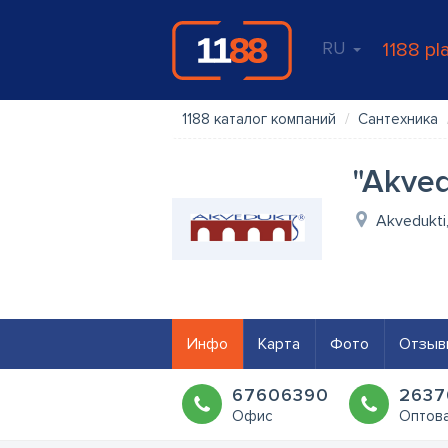
RU
1188 pl
1188 каталог компаний
Сантехника
"Akved
Akvedukti,
Инфо
Карта
Фото
Отзыв
67606390
2637
Офис
Оптова