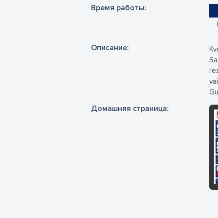
Время работы:
Oписание:
Kv
Sa
re
va
Gu
Домашняя страница: