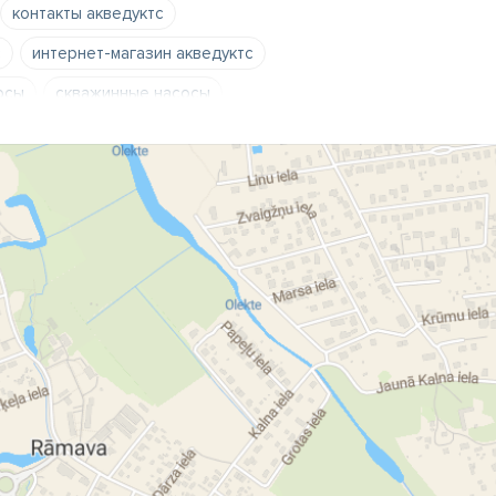
контакты акведуктс
с
интернет-магазин акведуктс
осы
скважинные насосы
ссейнов
насосы-дозаторы
 насосы работающие на топливе
пи
обезжелезиватели
ширительные баки
ры
полиэтиленовые баки
термометры
манометры
ьные котлы
газовые котлы
бинированные обогреватели
е котлы
радиаторы
тели
счетчики воды