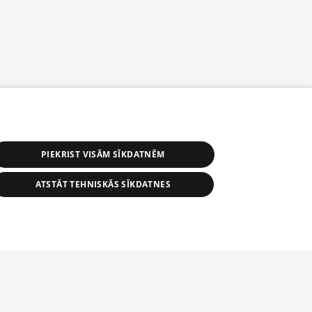
PIEKRIST VISĀM SĪKDATNĒM
ATSTĀT TEHNISKĀS SĪKDATNES
астичное распространение или