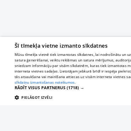
Šī tīmekļa vietne izmanto sīkdatnes
Mūsu tīmekļa vietnē tiek izmantotas sīkdatnes, lai nodrošinātu un u
satura ģenerēšanai, veiktu reklāmas un satura mērījumus, auditorij
sniedzam informāciju par visām sīkdatnēm, kuras tiek izmantotas mū
interneta vietnes sadaļas. Lietotājam jebkurā brīdī ir iespēja piekrist
tās atsaukšana vai mainīšana attiecas uz visām interneta vietnes s
sīkdatņu izmantošanas noteikumos.
RĀDĪT VISUS PARTNERUS
(1718) →
PIELĀGOT IZVĒLI
TEHNISKĀS/OBLIGĀTĀS
STATISTIKAS
M