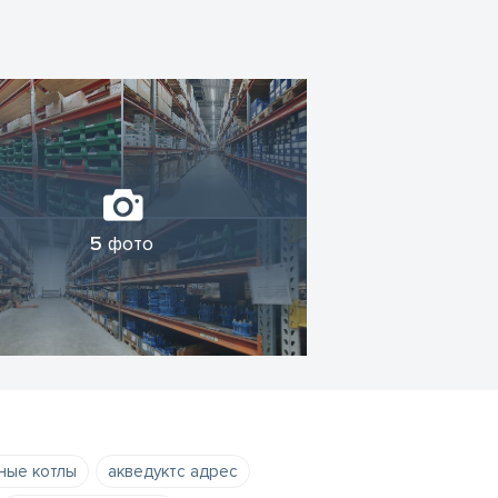
5
фото
ные котлы
акведуктс адрес