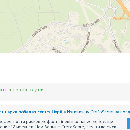
етчики тепла
изоляция труб
крепеж для труб
медные
огослойные трубы
полиэтиленовые трубы
канализацион
допропускные трубы
канализационные колодцы
крышки 
ептики
биологическая очистка
поливочные устройства
дземные поливочные шланги
шланговые тележки
фонта
коративные пруды
подводные прожекторы
аэраторы
ны негативные случаи
entu apkalpošanas centrs Liepāja
Изменения CrefoScore за посл
 вероятности рисков дефолта (невыполнения денежных
чение 12 месяцев. Чем больше CrefoScore, тем выше риск