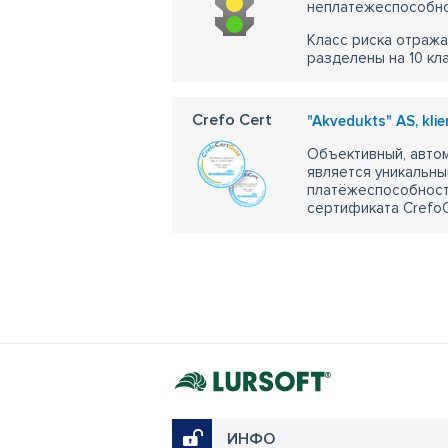
неплатежеспособно
Класс риска отража
разделены на 10 кл
Crefo Cert
"Akvedukts" AS, kli
Объективный, автом
является уникальны
платёжеспособности
сертификата CrefoC
ИНФО