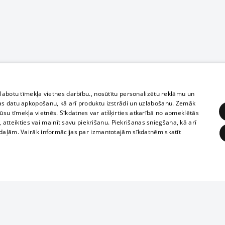
zlabotu tīmekļa vietnes darbību., nosūtītu personalizētu reklāmu un
as datu apkopošanu, kā arī produktu izstrādi un uzlabošanu. Zemāk
su tīmekļa vietnēs. Sīkdatnes var atšķirties atkarībā no apmeklētās
, atteikties vai mainīt savu piekrišanu. Piekrišanas sniegšana, kā arī
adaļām. Vairāk informācijas par izmantotajām sīkdatnēm skatīt
ĒRĶĒŠANA
FUNKCIONĀLĀS
NEKLASIFICĒTĀS
Полное или ч