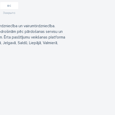
вс
Закрыто
dzniecība un vairumtirdzniecība.
drošinām pēc pārdošanas servisu un
. Ērta pasūtījumu veikšanas platforma
, Jelgavā, Saldū, Liepājā, Valmierā,