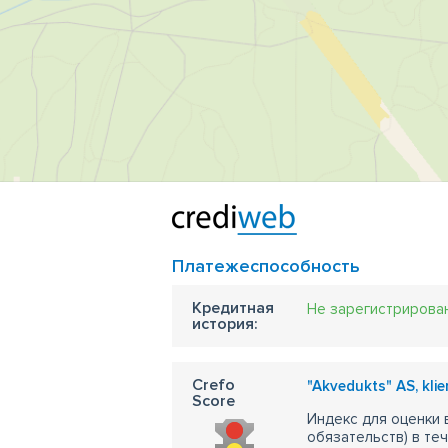
сч
мн
во
ск
по
де
Платежеспособность
Кредитная
Не зарегистрирова
история:
Crefo
"Akvedukts" AS, kli
Score
Индекс для оценки
обязательств) в те