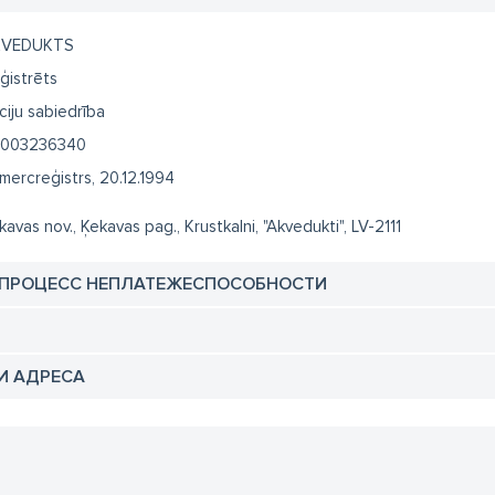
KVEDUKTS
ģistrēts
ciju sabiedrība
003236340
mercreģistrs, 20.12.1994
kavas nov., Ķekavas pag., Krustkalni, "Akvedukti", LV-2111
 ПРОЦЕСС НЕПЛАТЕЖЕСПОСОБНОСТИ
И АДРЕСА