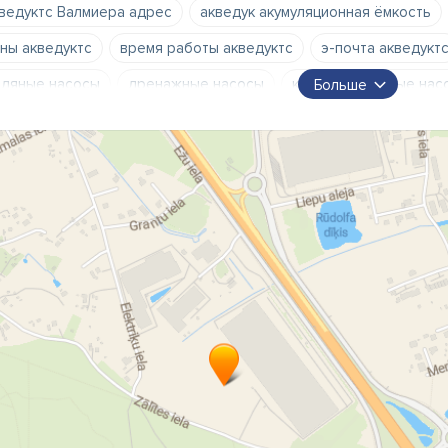
ведуктс Валмиера адрес
акведук акумуляционная ёмкость
ны акведуктс
время работы акведуктс
э-почта акведукт
дяные насосы
дренажные насосы
канализационные нас
Больше
ркуляционные насосы
фонтанные насосы
насосы для ба
сосы для дизельного топлива
насосы для масла
водяные
нераторы
водные фильтры
средства для удаления наки
нтехника
котлы давления
ёмкости под давлением
рас
кумуляционные баки
расширительные ёмкости
гидрофо
аны
смесители
стоки
трапы
заслонки
вентили
рмореле
теплообменники
водонагреватели
отопител
анульные котлы
гранульные камины
теплонасосы
ком
ектрические водонагреватели
электрические отопительны
плые полы
полотенцесушители
дымоходы
теплоноси