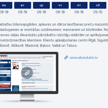
пн
вт
ср
чт
пт
сб
08
18
08
18
08
18
08
18
08
18
09
15
alitatīvu ūdensapgādes, apkures un dārza laistīšanas preču mazumtir
darbojamies ar montāžas uzņēmumiem, meistariem un būvfirmām. No
zerves daļas Akvedukts pārstāvēto ražotāju iekārtām un aprīkojumam
irumtirdzniecības klientiem. Klientu apkalpošanas centri Rīgā, Siguldā
lbenē, Alūksnē, Madonā, Balvos, Valkā un Talsos.
www.akvedukts.lv
www.akvedukts.lv