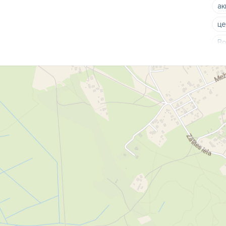
ак
це
Во
ци
на
ге
са
ак
кр
те
гр
эл
те