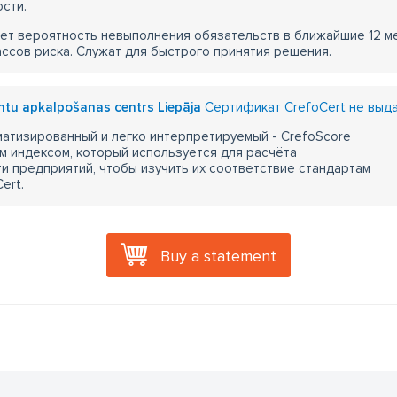
сти.
ет вероятность невыполнения обязательств в ближайшие 12 м
ассов риска. Служат для быстрого принятия решения.
entu apkalpošanas centrs Liepāja
Сертификат CrefoCert не выд
атизированный и легко интерпретируемый - CrefoScore
м индексом, который используется для расчёта
 предприятий, чтобы изучить их соответствие стандартам
ert.
Buy a statement