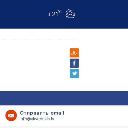
°C
+21
Oтправить email
info@akvedukts.lv