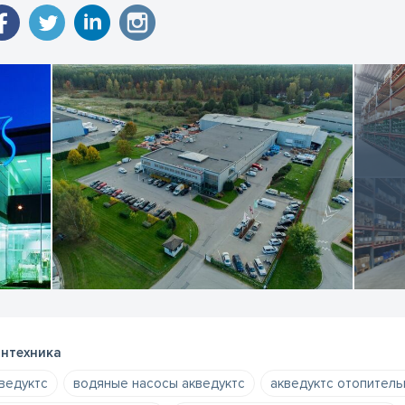
нтехника
ведуктс
водяные насосы акведуктс
акведуктс отопитель