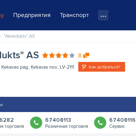
ay
Предприятия
Транспорт
"Akvedukts" AS
ukts" AS
8
 Ķekavas pag., Ķekavas nov., LV-2111
Как добраться?
ы
6282
67408113
67408116
я торговля
Розничная торговля
Сервис