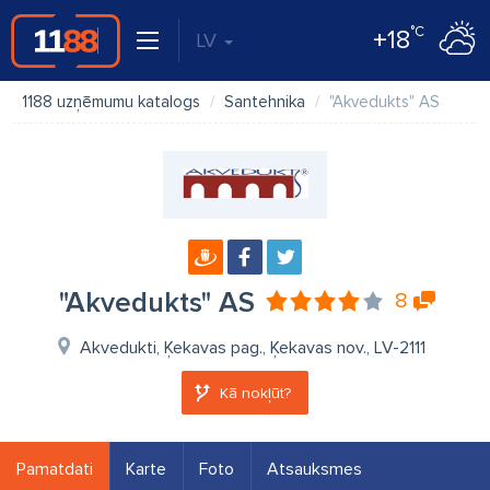
°C
+18
LV
1188 uzņēmumu katalogs
Santehnika
"Akvedukts" AS
"Akvedukts" AS
8
Akvedukti, Ķekavas pag., Ķekavas nov., LV-2111
Kā nokļūt?
Pamatdati
Karte
Foto
Atsauksmes