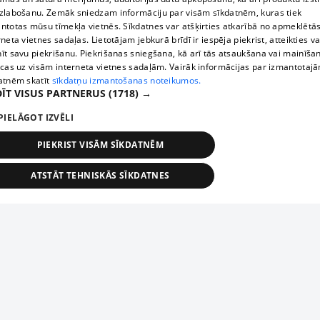
zlabošanu. Zemāk sniedzam informāciju par visām sīkdatnēm, kuras tiek
ntotas mūsu tīmekļa vietnēs. Sīkdatnes var atšķirties atkarībā no apmeklētā
rneta vietnes sadaļas. Lietotājam jebkurā brīdī ir iespēja piekrist, atteikties va
īt savu piekrišanu. Piekrišanas sniegšana, kā arī tās atsaukšana vai mainīša
ecas uz visām interneta vietnes sadaļām. Vairāk informācijas par izmantotaj
atnēm skatīt
sīkdatņu izmantošanas noteikumos.
ĪT VISUS PARTNERUS
(1718) →
PIELĀGOT IZVĒLI
PIEKRIST VISĀM SĪKDATNĒM
ATSTĀT TEHNISKĀS SĪKDATNES
TEHNISKĀS/OBLIGĀTĀS
STATISTIKAS
MĒRĶĒŠANA
FUNKCIONĀLĀS
NEKLASIFICĒTĀS
ehniskās/obligātās
Statistikas
Mērķēšana
Funkcionālās
Neklasificēt