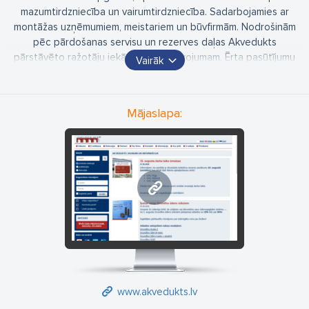
mazumtirdzniecība un vairumtirdzniecība. Sadarbojamies ar
montāžas uzņēmumiem, meistariem un būvfirmām. Nodrošinām
pēc pārdošanas servisu un rezerves daļas Akvedukts
pārstāvēto ražotāju iekārtām un aprīkojumam. Ērta pasūtījumu
Vairāk
veikšanas platforma vairumtirdzniecības klientiem. Klientu
apkalpošanas centri Rīgā, Siguldā, Jelgavā, Saldū, Liepājā,
Valmierā, Gulbenē, Alūksnē, Madonā, Balvos, Valkā un Talsos.
Mājaslapa:
www.akvedukts.lv
www.akvedukts.lv