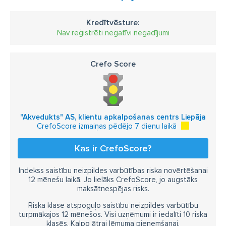
cauruļu izolācija
cauruļu stiprinājumi
vara caurules
Kredītvēsture:
kapara caurules
daudzslāņu caurules
Nav reģistrēti negatīvi negadījumi
polietilēna caurules
kanalizācijas caurules
Crefo Score
drenāžas caurules
caurtekas
kanalizācijas akas
aku vāki
skatakas
skeptiķi
bioloģiskā attīrīšana
laistīšanas ierīces
laistīšanas šļūtenes
"Akvedukts" AS, klientu apkalpošanas centrs Liepāja
dārza šļūtenes
pazemes laistīšanas sistēmas
CrefoScore izmaiņas pēdējo 7 dienu laikā
šļūteņu rati
strūklakas
dīķu filtri
dekoratīvie dīķi
Kas ir CrefoScore?
zemūdens prožektori
aeratori
strauti
Indekss saistību neizpildes varbūtības riska novērtēšanai
ūdenskritumi
12 mēnešu laikā. Jo lielāks CrefoScore, jo augstāks
maksātnespējas risks.
Riska klase atspoguļo saistību neizpildes varbūtību
turpmākajos 12 mēnešos. Visi uzņēmumi ir iedalīti 10 riska
klasēs. Kalpo ātrai lēmuma pieņemšanai.