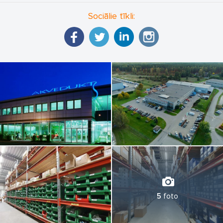
Sociālie tīkli:
5
foto