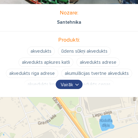
Nozare:
Santehnika
Produkti:
akvedukts
ūdens sūkņi akvedukts
akvedukts apkures katli
akvedukts adrese
akvedukts riga adrese
akumulācijas tvertne akvedukts
akvedukts kontakti
akvedukts cenas
Vairāk
akvedukts darba laiks
akvedukts e pasts
akvedukts interneta veikals
Ūdens sūkņi
drenāžas sūkņi
kanalizācijas sūkņi
dziļurbuma sūkņi
cirkulācijas sūkņi
strūklaku sūkņi
baseina sūkņi