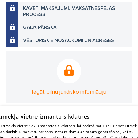
KAVĒTI MAKSĀJUMI, MAKSĀTNESPĒJAS
PROCESS
GADA PĀRSKATI
VĒSTURISKIE NOSAUKUMI UN ADRESES
Iegūt pilnu juridisko informāciju
 tīmekļa vietne izmanto sīkdatnes
 tīmekļa vietnē tiek izmantotas sīkdatnes, lai nodrošinātu un uzlabotu tīmek
nes darbību., nosūtītu personalizētu reklāmu un satura ģenerēšanai, veiktu
āmas un satura mērījumus, auditorijas datu apkopošanu, kā arī produktu izst