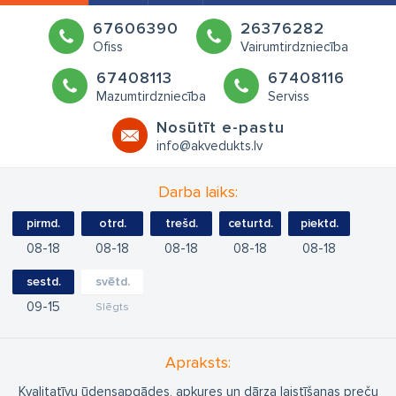
67606390
26376282
Ofiss
Vairumtirdzniecība
67408113
67408116
Mazumtirdzniecība
Serviss
Nosūtīt e-pastu
info@akvedukts.lv
Darba laiks:
pirmd.
otrd.
trešd.
ceturtd.
piektd.
08
18
08
18
08
18
08
18
08
18
sestd.
svētd.
09
15
Slēgts
Apraksts:
Kvalitatīvu ūdensapgādes, apkures un dārza laistīšanas preču