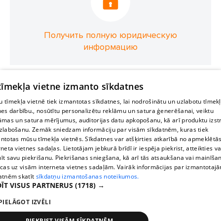
Получить полную юридическую
информацию
 tīmekļa vietne izmanto sīkdatnes
 tīmekļa vietnē tiek izmantotas sīkdatnes, lai nodrošinātu un uzlabotu tīmek
nes darbību., nosūtītu personalizētu reklāmu un satura ģenerēšanai, veiktu
āmas un satura mērījumus, auditorijas datu apkopošanu, kā arī produktu izst
zlabošanu. Zemāk sniedzam informāciju par visām sīkdatnēm, kuras tiek
ntotas mūsu tīmekļa vietnēs. Sīkdatnes var atšķirties atkarībā no apmeklētā
rneta vietnes sadaļas. Lietotājam jebkurā brīdī ir iespēja piekrist, atteikties va
īt savu piekrišanu. Piekrišanas sniegšana, kā arī tās atsaukšana vai mainīša
ecas uz visām interneta vietnes sadaļām. Vairāk informācijas par izmantotaj
atnēm skatīt
sīkdatņu izmantošanas noteikumos.
ĪT VISUS PARTNERUS
(1718) →
PIELĀGOT IZVĒLI
PIEKRIST VISĀM SĪKDATNĒM