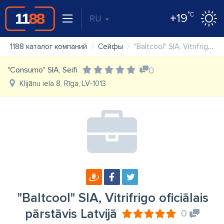
°C
+19
RU
1188 каталог компаний
Сейфы
"Baltcool" SIA, Vitrifrigo oficiālais pārstāvis Latvijā
"Consumo" SIA, Seifi
0
Klijānu iela 8, Rīga, LV-1013
"Baltcool" SIA, Vitrifrigo oficiālais
pārstāvis Latvijā
0