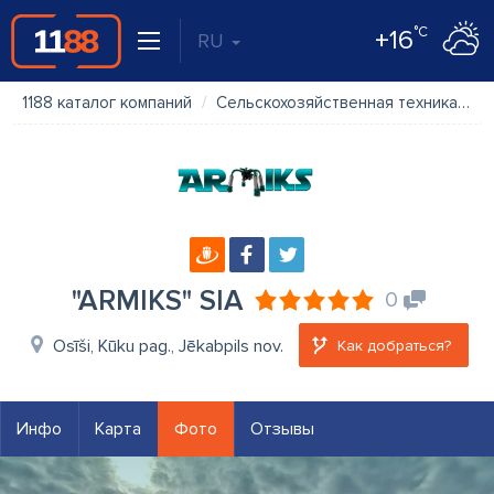
°C
+16
RU
1188 каталог компаний
Сельскохозяйственная техника
"
"ARMIKS" SIA
0
Osīši, Kūku pag., Jēkabpils nov.
Как добраться?
Инфо
Карта
Фото
Отзывы