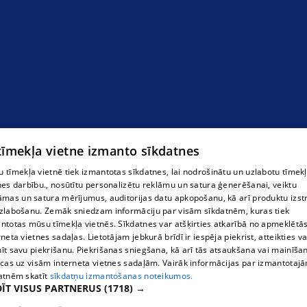
 tīmekļa vietne izmanto sīkdatnes
 tīmekļa vietnē tiek izmantotas sīkdatnes, lai nodrošinātu un uzlabotu tīmek
nes darbību., nosūtītu personalizētu reklāmu un satura ģenerēšanai, veiktu
āmas un satura mērījumus, auditorijas datu apkopošanu, kā arī produktu izst
zlabošanu. Zemāk sniedzam informāciju par visām sīkdatnēm, kuras tiek
ntotas mūsu tīmekļa vietnēs. Sīkdatnes var atšķirties atkarībā no apmeklētā
rneta vietnes sadaļas. Lietotājam jebkurā brīdī ir iespēja piekrist, atteikties va
īt savu piekrišanu. Piekrišanas sniegšana, kā arī tās atsaukšana vai mainīša
ecas uz visām interneta vietnes sadaļām. Vairāk informācijas par izmantotaj
atnēm skatīt
sīkdatņu izmantošanas noteikumos.
ĪT VISUS PARTNERUS
(1718) →