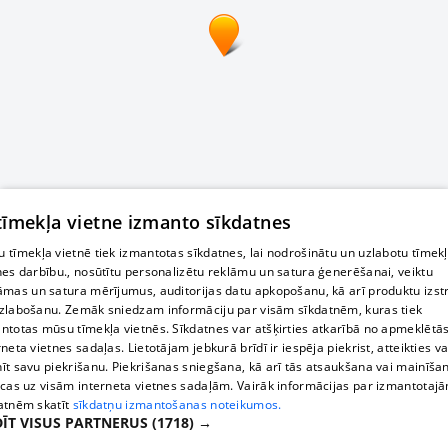
 tīmekļa vietne izmanto sīkdatnes
 tīmekļa vietnē tiek izmantotas sīkdatnes, lai nodrošinātu un uzlabotu tīmek
nes darbību., nosūtītu personalizētu reklāmu un satura ģenerēšanai, veiktu
āmas un satura mērījumus, auditorijas datu apkopošanu, kā arī produktu izst
zlabošanu. Zemāk sniedzam informāciju par visām sīkdatnēm, kuras tiek
ntotas mūsu tīmekļa vietnēs. Sīkdatnes var atšķirties atkarībā no apmeklētā
rneta vietnes sadaļas. Lietotājam jebkurā brīdī ir iespēja piekrist, atteikties va
īt savu piekrišanu. Piekrišanas sniegšana, kā arī tās atsaukšana vai mainīša
ecas uz visām interneta vietnes sadaļām. Vairāk informācijas par izmantotaj
atnēm skatīt
sīkdatņu izmantošanas noteikumos.
ĪT VISUS PARTNERUS
(1718) →