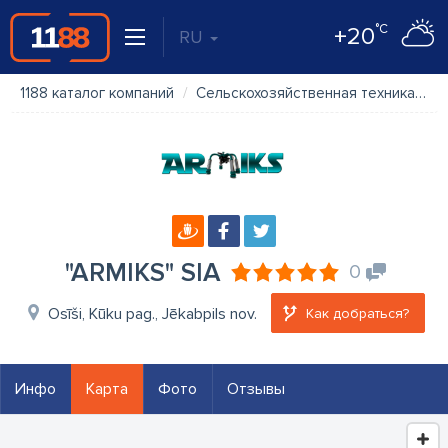
°C
+20
RU
1188 каталог компаний
Сельскохозяйственная техника
"
"ARMIKS" SIA
0
Osīši, Kūku pag., Jēkabpils nov.
Как добраться?
Инфо
Карта
Фото
Отзывы