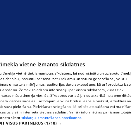
 tīmekļa vietne izmanto sīkdatnes
 tīmekļa vietnē tiek izmantotas sīkdatnes, lai nodrošinātu un uzlabotu tīmek
nes darbību., nosūtītu personalizētu reklāmu un satura ģenerēšanai, veiktu
āmas un satura mērījumus, auditorijas datu apkopošanu, kā arī produktu izst
zlabošanu. Zemāk sniedzam informāciju par visām sīkdatnēm, kuras tiek
ntotas mūsu tīmekļa vietnēs. Sīkdatnes var atšķirties atkarībā no apmeklētā
rneta vietnes sadaļas. Lietotājam jebkurā brīdī ir iespēja piekrist, atteikties va
īt savu piekrišanu. Piekrišanas sniegšana, kā arī tās atsaukšana vai mainīša
ecas uz visām interneta vietnes sadaļām. Vairāk informācijas par izmantotaj
atnēm skatīt
sīkdatņu izmantošanas noteikumos.
ĪT VISUS PARTNERUS
(1718) →