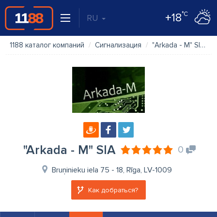
°C
+18
RU
1188 каталог компаний
Сигнализация
"Arkada - M" SIA
"Arkada - M" SIA
0
Bruņinieku iela 75 - 18, Rīga, LV-1009
Как добраться?