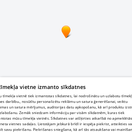
 tīmekļa vietne izmanto sīkdatnes
 tīmekļa vietnē tiek izmantotas sīkdatnes, lai nodrošinātu un uzlabotu tīmek
nes darbību., nosūtītu personalizētu reklāmu un satura ģenerēšanai, veiktu
āmas un satura mērījumus, auditorijas datu apkopošanu, kā arī produktu izst
zlabošanu. Zemāk sniedzam informāciju par visām sīkdatnēm, kuras tiek
ntotas mūsu tīmekļa vietnēs. Sīkdatnes var atšķirties atkarībā no apmeklētā
rneta vietnes sadaļas. Lietotājam jebkurā brīdī ir iespēja piekrist, atteikties va
īt savu piekrišanu. Piekrišanas sniegšana, kā arī tās atsaukšana vai mainīša