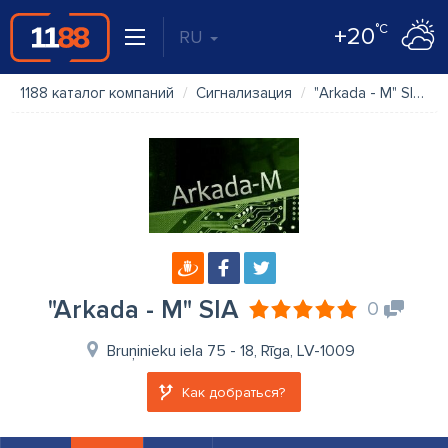
°C
+20
RU
1188 каталог компаний
Сигнализация
"Arkada - M" SIA
"Arkada - M" SIA
0
Bruņinieku iela 75 - 18, Rīga, LV-1009
Как добраться?