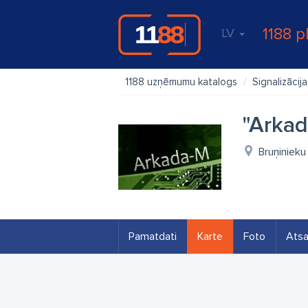
1188 p
LV
1188 uzņēmumu katalogs
Signalizācija
"Arkad
Bruņinieku 
Pamatdati
Karte
Foto
Ats