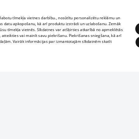
zlabotu tīmekļa vietnes darbību., nosūtītu personalizētu reklāmu un
as datu apkopošanu, kā arī produktu izstrādi un uzlabošanu. Zemāk
su tīmekļa vietnēs. Sīkdatnes var atšķirties atkarībā no apmeklētās
, atteikties vai mainīt savu piekrišanu. Piekrišanas sniegšana, kā arī
adaļām. Vairāk informācijas par izmantotajām sīkdatnēm skatīt
ĒRĶĒŠANA
FUNKCIONĀLĀS
NEKLASIFICĒTĀS
1188 datu bāze
obligātās
Statistikas
Mērķēšana
Funkcionālās
Neklasificētās
informācijas, v
izplatīšana jebk
eklēt un pārlūkot tīmekļa vietni un izmantot tās piedāvātās iespējas. Bez šīm sīkdatnēm 
aizliegta leju
mi
Kinoteātros
1188 web lapā 
, vilcieni,
TV programma
kategoriski ai
ksts
tiskie reisi
atļaujas.
Līguma noteikumi