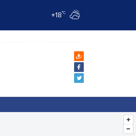
°C
+18