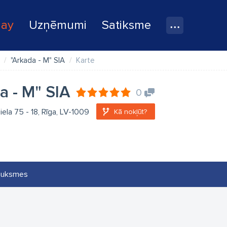
lay
Uzņēmumi
Satiksme
"Arkada - M" SIA
Karte
a - M" SIA
0
iela 75 - 18, Rīga, LV-1009
Kā nokļūt?
auksmes