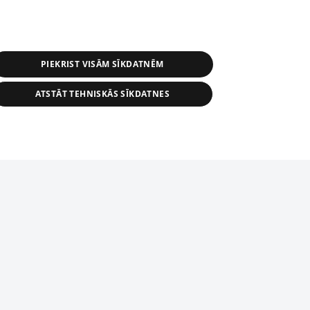
PIEKRIST VISĀM SĪKDATNĒM
ATSTĀT TEHNISKĀS SĪKDATNES
s, tās daļas vai datu bāzē iekļautās
ai informācijas daļas pavairošana vai
ādā formā stingri aizliegta. Tāpat arī ir
tīmekļa vietne nevarēs pilnvērtīgi darboties un sniegt
pielāde automātiskā režīmā. Jebkura
publicētā materiāla pārpublicēšana ir
zliegta bez 1188 web lapas redakcijas