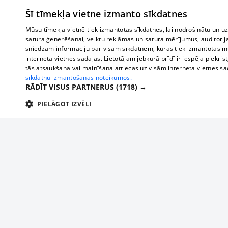
Šī tīmekļa vietne izmanto sīkdatnes
Mūsu tīmekļa vietnē tiek izmantotas sīkdatnes, lai nodrošinātu un u
satura ģenerēšanai, veiktu reklāmas un satura mērījumus, auditorij
sniedzam informāciju par visām sīkdatnēm, kuras tiek izmantotas mū
interneta vietnes sadaļas. Lietotājam jebkurā brīdī ir iespēja piekrist
tās atsaukšana vai mainīšana attiecas uz visām interneta vietnes s
sīkdatņu izmantošanas noteikumos.
RĀDĪT VISUS PARTNERUS
(1718) →
PIELĀGOT IZVĒLI
TEHNISKĀS/OBLIGĀTĀS
STATISTIKAS
M
Tehniskās/
Tehniskās/obligātās sīkdatnes nepieciešamas, lai lietotājs varētu brīvi apm
lietotājam nepieciešamo informāciju.
Par mums
Uzņēmu
Nodrošinātājs
/
Darbības
Reklāma
Autobusi
Nosaukums
Apra
Domēns
ilgums
starptau
Biznesa klientiem