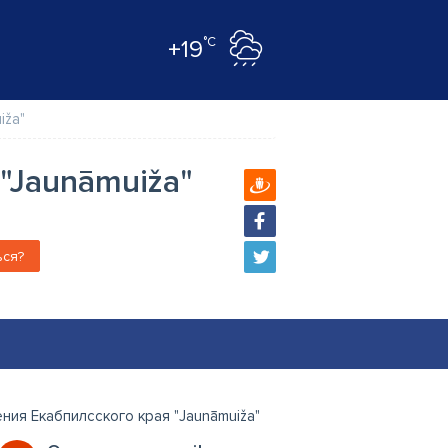
°C
+19
iža"
 "Jaunāmuiža"
ься?
ния Екабпилсского края "Jaunāmuiža"