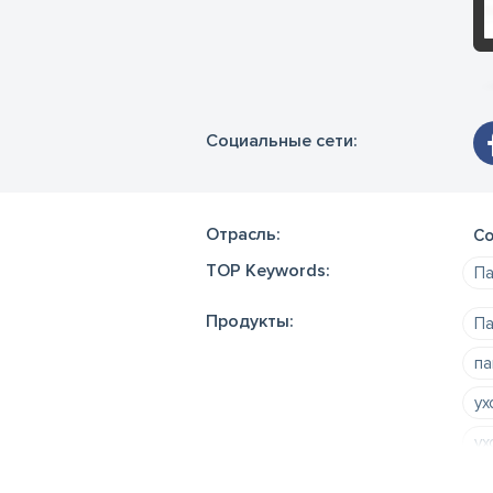
Социальные сети:
Отрасль:
Со
TOP Keywords:
Па
Продукты:
Па
па
ух
ух
кр