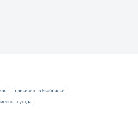
кас
пансионат в Екабпилсе
еменного ухода
социального обслуживания