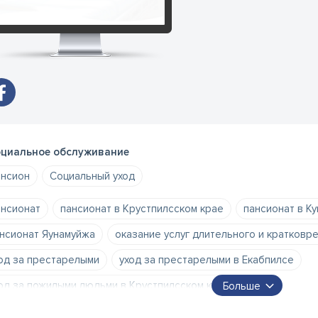
циальное обслуживание
нсион
Социальный уход
нсионат
пансионат в Крустпилсском крае
пансионат в Ку
нсионат Яунамуйжа
оказание услуг длительного и кратковр
од за престарелыми
уход за престарелыми в Екабпилсе
од за пожилыми людьми в Крустпилсском крае
Больше
углосуточное социальное обслуживание в Крустпилсском крае