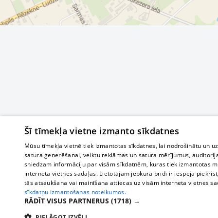
Šī tīmekļa vietne izmanto sīkdatnes
Mūsu tīmekļa vietnē tiek izmantotas sīkdatnes, lai nodrošinātu un u
satura ģenerēšanai, veiktu reklāmas un satura mērījumus, auditorij
sniedzam informāciju par visām sīkdatnēm, kuras tiek izmantotas mū
interneta vietnes sadaļas. Lietotājam jebkurā brīdī ir iespēja piekrist
tās atsaukšana vai mainīšana attiecas uz visām interneta vietnes s
sīkdatņu izmantošanas noteikumos.
RĀDĪT VISUS PARTNERUS
(1718) →
PIELĀGOT IZVĒLI