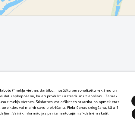
zlabotu tīmekļa vietnes darbību., nosūtītu personalizētu reklāmu un
as datu apkopošanu, kā arī produktu izstrādi un uzlabošanu. Zemāk
su tīmekļa vietnēs. Sīkdatnes var atšķirties atkarībā no apmeklētās
, atteikties vai mainīt savu piekrišanu. Piekrišanas sniegšana, kā arī
adaļām. Vairāk informācijas par izmantotajām sīkdatnēm skatīt