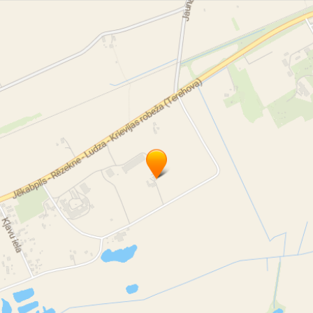
нсионат Яунамуйжа
Агентство самоуправления Яунамуйжа
циальное обслуживание Крустпилсского края