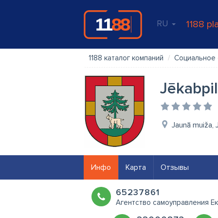
RU
1188 pl
1188 каталог компаний
Социальное
Jēkabpi
Jaunā muiža, 
Инфо
Карта
Отзывы
65237861
Агентство самоуправления Ек