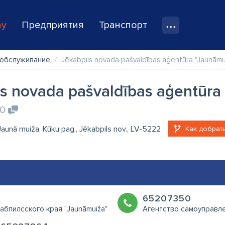
ay
Предприятия
Транспорт
 обслуживание
Jēkabpils novada pašvaldības aģentūra "Jaunāmu
ls novada pašvaldības aģentūra
0
Jaunā muiža, Kūku pag., Jēkabpils nov., LV-5222
Как добрат
65207350
абпилсского края "Jaunāmuiža"
Агентство самоуправле