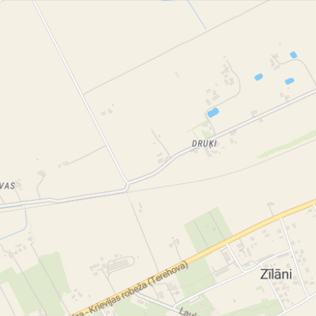
Па
со