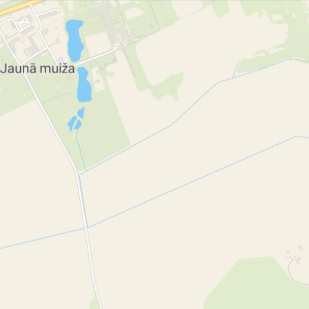
Яунамуйжа Крустпилс