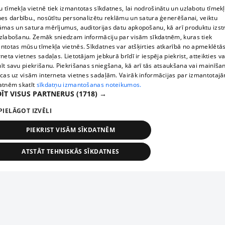
 tīmekļa vietnē tiek izmantotas sīkdatnes, lai nodrošinātu un uzlabotu tīmek
nes darbību., nosūtītu personalizētu reklāmu un satura ģenerēšanai, veiktu
āmas un satura mērījumus, auditorijas datu apkopošanu, kā arī produktu izst
zlabošanu. Zemāk sniedzam informāciju par visām sīkdatnēm, kuras tiek
ntotas mūsu tīmekļa vietnēs. Sīkdatnes var atšķirties atkarībā no apmeklētā
rneta vietnes sadaļas. Lietotājam jebkurā brīdī ir iespēja piekrist, atteikties va
īt savu piekrišanu. Piekrišanas sniegšana, kā arī tās atsaukšana vai mainīša
ecas uz visām interneta vietnes sadaļām. Vairāk informācijas par izmantotaj
atnēm skatīt
sīkdatņu izmantošanas noteikumos.
ĪT VISUS PARTNERUS
(1718) →
PIELĀGOT IZVĒLI
PIEKRIST VISĀM SĪKDATNĒM
ATSTĀT TEHNISKĀS SĪKDATNES
TEHNISKĀS/OBLIGĀTĀS
STATISTIKAS
MĒRĶĒŠANA
FUNKCIONĀLĀS
NEKLASIFICĒTĀS