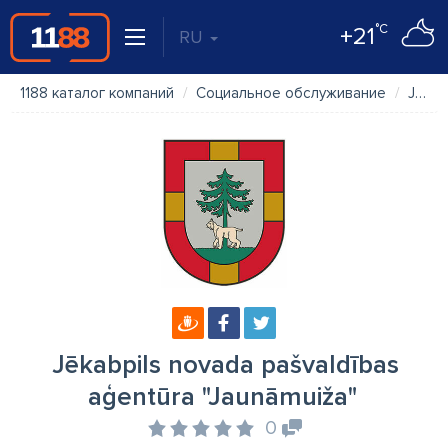
°C
+21
RU
1188 каталог компаний
Социальное обслуживание
Jēkabpils novada pašvaldības aģentūra "Jaunāmuiža"
Jēkabpils novada pašvaldības
aģentūra "Jaunāmuiža"
0