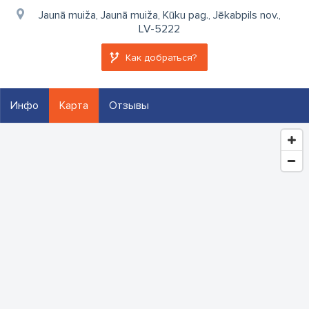
Jaunā muiža, Jaunā muiža, Kūku pag., Jēkabpils nov.,
LV-5222
Как добраться?
Инфо
Карта
Отзывы