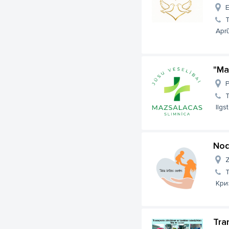
E
Aprū
"Ma
P
Ilgs
Nod
Z
Кри
Tra