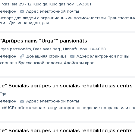
irkas iela 29 - 12, Kuldīga, Kuldīgas nov., LV-3301
Телефон
Aдрес электронной почты
нспорт для людей с ограниченными возможностями. Транспортны
уги - Для инвалидов, для...
 “Aprūpes nams “Urga”” pansionāts
rgas pansionāts, Braslavas pag., Limbažu nov., LV-4068
Телефон
Домашняя страница
Aдрес электронной почты
сионат в Браславской волости, Алойском крае.
ce" Sociālās aprūpes un sociālās rehabilitācijas centrs
īga
Телефон
Aдрес электронной почты
 «AUCE» обеспечивает лицу, которое вследствие возраста или со
ce" Sociālās aprūpes un sociālās rehabilitācijas centrs