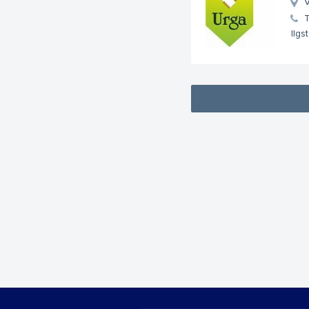
V
Ilgs