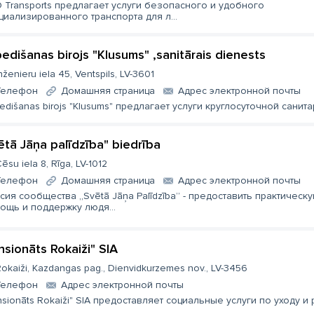
 Transports предлагает услуги безопасного и удобного
циализированного транспорта для л...
edišanas birojs "Klusums" ,sanitārais dienests
nženieru iela 45, Ventspils, LV-3601
Телефон
Домашняя страница
Aдрес электронной почты
edišanas birojs "Klusums" предлагает услуги круглосуточной санита
ētā Jāņa palīdzība" biedrība
ēsu iela 8, Rīga, LV-1012
Телефон
Домашняя страница
Aдрес электронной почты
сия сообщества „Svētā Jāņa Palīdzība” - предоставить практическ
ощь и поддержку людя...
nsionāts Rokaiži" SIA
okaiži, Kazdangas pag., Dienvidkurzemes nov., LV-3456
Телефон
Aдрес электронной почты
nsionāts Rokaiži" SIA предоставляет социальные услуги по уходу и