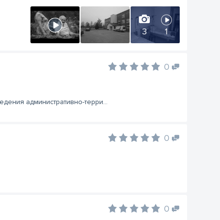
3
1
0
едения административно-терри...
0
0