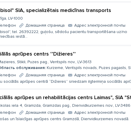
bisol" SIA, specializētais medicīnas transports
īga, LV-1000
Телефон
Домашняя страница
Aдрес электронной почты
bisol'', tel. 26392222, guļošu, sēdošu pacientu transportēšana uz/no
niecības iestā...
iālās aprūpes centrs ‘’Dižieres’’
azieres, Stikli, Puzes pag., Ventspils nov., LV-3613
Область обслуживания:
Kurzeme, Ventspils novads, Puzes pagasts, Sti
Телефон
Домашняя страница
Aдрес электронной почты
u sociālās aprūpes centrā “Dižieres” sniedzam ilgtermiņa sociālās apr
ciālās aprūpes un rehabilitācijas centrs Laimas", SIA "
kolas iela 4, Gramzda, Gramzdas pag., Dienvidkurzemes nov., LV-3486
Телефон
Домашняя страница
Aдрес электронной почты
stošas un īslaicīgas aprūpes centrs Gramzdā, Dienvidkurzemes novadā.