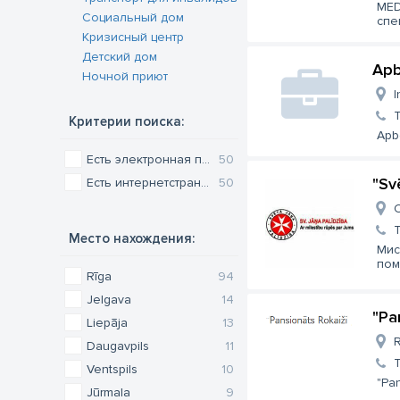
MED
Социальный дом
спе
Кризисный центр
Детский дом
Apb
Ночной приют
I
Критерии поиска:
Apb
Есть электронная почта
50
"Sv
Есть интернетстраница
50
C
Место нахождения:
Мис
пом
Rīga
94
Jelgava
14
"Pa
Liepāja
13
R
Daugavpils
11
Ventspils
10
"Pa
Jūrmala
9