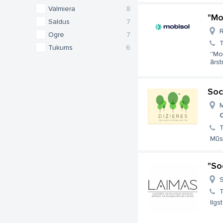
Valmiera
8
"Mo
Saldus
7
R
Ogre
7
Tukums
6
''Mo
ārst
Soc
M
Mūs
"So
S
Ilg