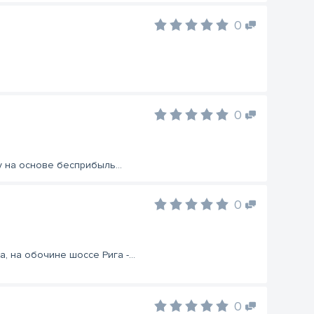
0
0
ду на основе бесприбыль...
0
, на обочине шоссе Рига -...
0