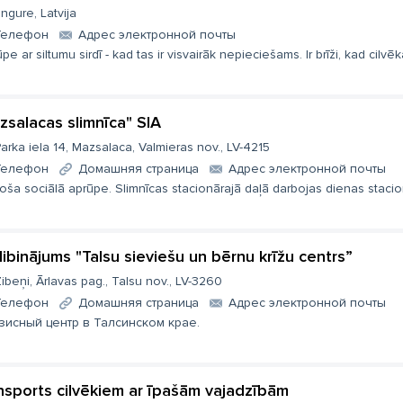
ngure, Latvija
Телефон
Aдрес электронной почты
pe ar siltumu sirdī - kad tas ir visvairāk nepieciešams. Ir brīži, kad cilvēk
zsalacas slimnīca" SIA
arka iela 14, Mazsalaca, Valmieras nov., LV-4215
Телефон
Домашняя страница
Aдрес электронной почты
toša sociālā aprūpe. Slimnīcas stacionārajā daļā darbojas dienas stacionā
ibinājums "Talsu sieviešu un bērnu krīžu centrs”
ibeņi, Ārlavas pag., Talsu nov., LV-3260
Телефон
Домашняя страница
Aдрес электронной почты
зисный центр в Талсинском крае.
nsports cilvēkiem ar īpašām vajadzībām