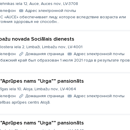
ehnikas iela 12, Auce, Auces nov., LV-3708
Телефон
Aдрес электронной почты
C «AUCE» обеспечивает лицу, которое вследствие возраста или
тояния здоровья не способн...
bažu novada Sociālais dienests
lostera iela 2, Limbaži, Limbažu nov., LV-4001
Телефон
Домашняя страница
Aдрес электронной почты
бажский край был образован 1 июля 2021 года в результате пров
 “Aprūpes nams “Urga”” pansionāts
īgas iela 10, Aloja, Limbažu nov., LV-4064
Телефон
Домашняя страница
Aдрес электронной почты
lības aprūpes centrs Alojā.
 “Aprūpes nams “Urga”” pansionāts