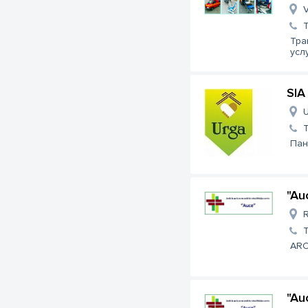
V
Тра
усл
SIA
U
Пан
"Au
R
ARC
"Au