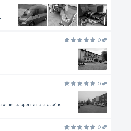
е
0
0
стояния здоровья не способно...
0