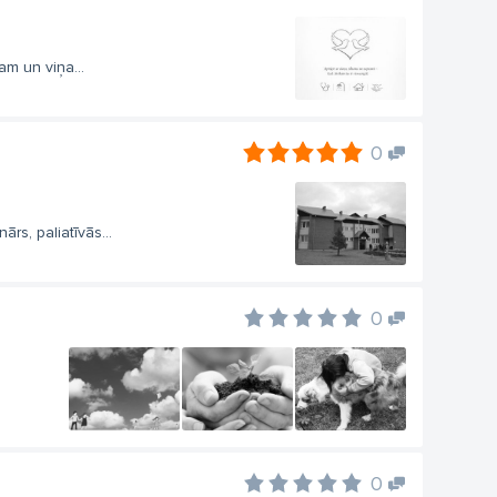
am un viņa...
0
rs, paliatīvās...
0
0