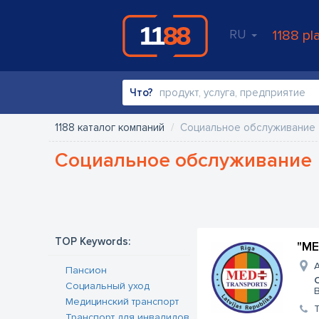
RU
1188 pl
Что?
1188 каталог компаний
Социальное обслуживание
Социальное обслуживание
TOP Keywords:
"ME
A
Пансион
Социальный уход
B
Медицинский транспорт
Транспорт для инвалидов