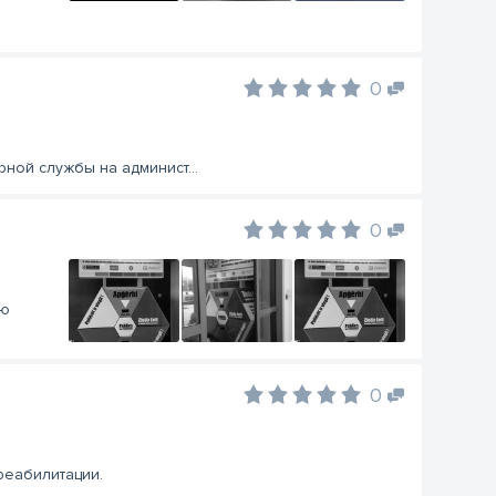
0
рной службы на админист...
0
ую
0
 реабилитации.