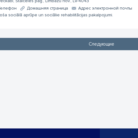
eckabi, Staiceles pag., Limbažu nov., LV-4043
Телефон
Домашняя страница
Aдрес электронной почты
toša sociālā aprūpe un sociālie rehabilitācijas pakalpojumi.
Следующие