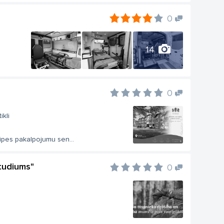
0
14
0
kli
ūpes pakalpojumu sen...
Studiums"
0