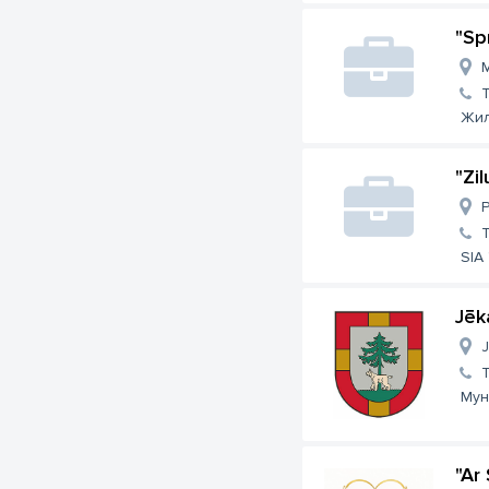
"Sp
M
Жил
"Zi
P
SIA
Jēk
J
Мун
"Ar 