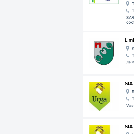
T
SAR
сос
Lim
K
Лим
SIA
R
Vese
SIA