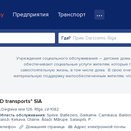
ay
Предприятия
Транспорт
Где?
Учреждения социального обслуживания — детские дома,
обеспечивают социальные услуги жителям, которые п
самостоятельную жизнь, в том числе дома. В свою о
материальную поддержку малообеспеченным жителям, что
D transports" SIA
.Deglava iela 126, Rīga, LV-1082
Область обслуживания:
Spilve, Baltezers, Garkalne, Carnikava, Baldo
aloži, Ķekava, Olaine, Ādaži, Mārupe, Salaspils, P...
Телефон
Домашняя страница
Aдрес электронной почты