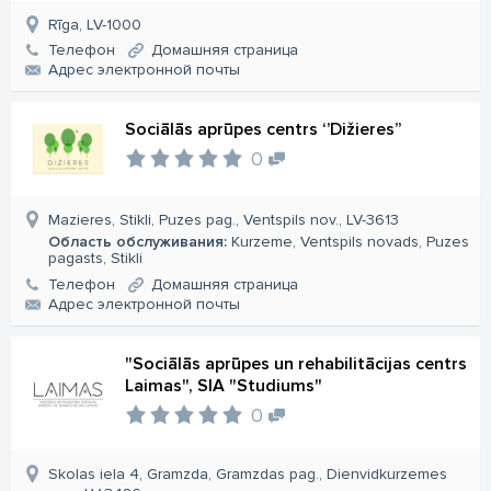
Rīga, LV-1000
Телефон
Домашняя страница
Aдрес электронной почты
Sociālās aprūpes centrs ‘’Dižieres’’
0
Mazieres, Stikli, Puzes pag., Ventspils nov., LV-3613
Область обслуживания:
Kurzeme, Ventspils novads, Puzes
pagasts, Stikli
Телефон
Домашняя страница
Aдрес электронной почты
"Sociālās aprūpes un rehabilitācijas centrs
Laimas", SIA "Studiums"
0
Skolas iela 4, Gramzda, Gramzdas pag., Dienvidkurzemes