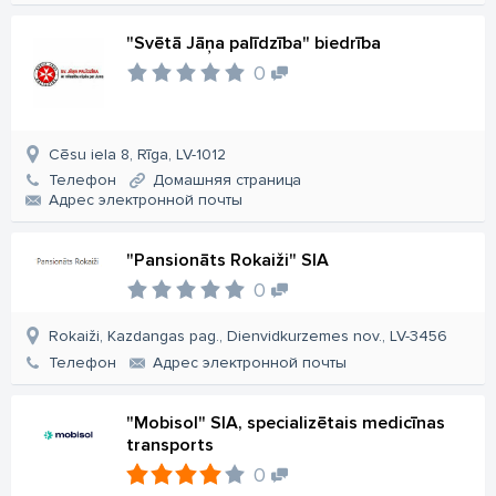
"Svētā Jāņa palīdzība" biedrība
0
Cēsu iela 8, Rīga, LV-1012
Телефон
Домашняя страница
Aдрес электронной почты
"Pansionāts Rokaiži" SIA
0
Rokaiži, Kazdangas pag., Dienvidkurzemes nov., LV-3456
Телефон
Aдрес электронной почты
"Mobisol" SIA, specializētais medicīnas
transports
0