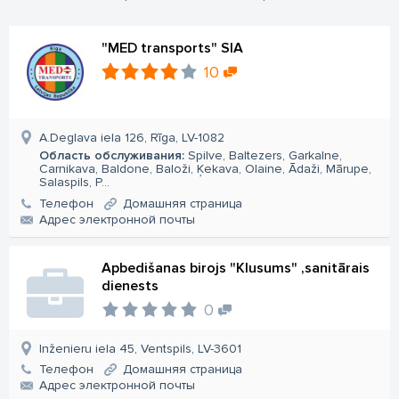
"MED transports" SIA
10
A.Deglava iela 126, Rīga, LV-1082
Область обслуживания:
Spilve, Baltezers, Garkalne,
Carnikava, Baldone, Baloži, Ķekava, Olaine, Ādaži, Mārupe,
Salaspils, P...
Телефон
Домашняя страница
Aдрес электронной почты
Apbedišanas birojs "Klusums" ,sanitārais
dienests
0
Inženieru iela 45, Ventspils, LV-3601
Телефон
Домашняя страница
Aдрес электронной почты