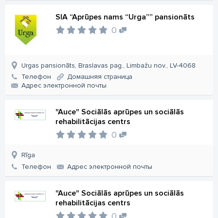
SIA “Aprūpes nams “Urga”” pansionāts
0
Urgas pansionāts, Braslavas pag., Limbažu nov., LV-4068
Телефон
Домашняя страница
Aдрес электронной почты
"Auce" Sociālās aprūpes un sociālās
rehabilitācijas centrs
0
Rīga
Телефон
Aдрес электронной почты
"Auce" Sociālās aprūpes un sociālās
rehabilitācijas centrs
0