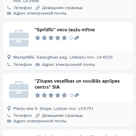
nov., LV-3486
Телефон
Домашняя страница
Aдрес электронной почты
"Sprīdīši" veco ļaužu mītne
0
Mazsprīdīši, Salacgrīvas pag., Limbažu nov., LV-4033
Телефон
Aдрес электронной почты
"Zilupes veselības un sociālās aprūpes
centrs" SIA
0
Priežu iela 9, Zilupe, Ludzas nov., LV-5751
Телефон
Домашняя страница
Aдрес электронной почты