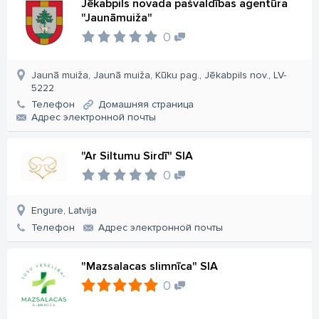
Jēkabpils novada pašvaldības aģentūra
"Jaunāmuiža"
0
Jaunā muiža, Jaunā muiža, Kūku pag., Jēkabpils nov., LV-
5222
Телефон
Домашняя страница
Aдрес электронной почты
"Ar Siltumu Sirdī" SIA
0
Engure, Latvija
Телефон
Aдрес электронной почты
"Mazsalacas slimnīca" SIA
0