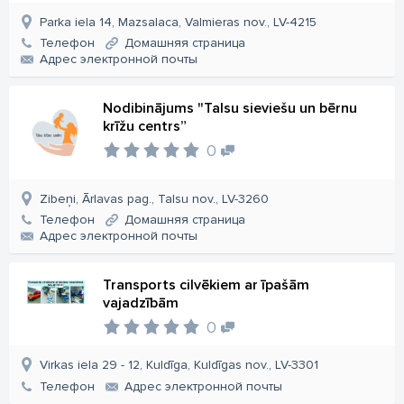
Parka iela 14, Mazsalaca, Valmieras nov., LV-4215
Телефон
Домашняя страница
Aдрес электронной почты
Nodibinājums "Talsu sieviešu un bērnu
krīžu centrs”
0
Zibeņi, Ārlavas pag., Talsu nov., LV-3260
Телефон
Домашняя страница
Aдрес электронной почты
Transports cilvēkiem ar īpašām
vajadzībām
0
Virkas iela 29 - 12, Kuldīga, Kuldīgas nov., LV-3301
Телефон
Aдрес электронной почты