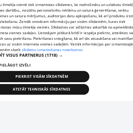
 tīmekļa vietnē tiek izmantotas sīkdatnes, lai nodrošinātu un uzlabotu tīmek
nes darbību., nosūtītu personalizētu reklāmu un satura ģenerēšanai, veiktu
āmas un satura mērījumus, auditorijas datu apkopošanu, kā arī produktu izst
zlabošanu. Zemāk sniedzam informāciju par visām sīkdatnēm, kuras tiek
ntotas mūsu tīmekļa vietnēs. Sīkdatnes var atšķirties atkarībā no apmeklētā
rneta vietnes sadaļas. Lietotājam jebkurā brīdī ir iespēja piekrist, atteikties va
īt savu piekrišanu. Piekrišanas sniegšana, kā arī tās atsaukšana vai mainīša
ecas uz visām interneta vietnes sadaļām. Vairāk informācijas par izmantotaj
atnēm skatīt
sīkdatņu izmantošanas noteikumos.
ĪT VISUS PARTNERUS
(1718) →
PIELĀGOT IZVĒLI
PIEKRIST VISĀM SĪKDATNĒM
ATSTĀT TEHNISKĀS SĪKDATNES
TEHNISKĀS/OBLIGĀTĀS
STATISTIKAS
MĒRĶĒŠANA
FUNKCIONĀLĀS
NEKLASIFICĒTĀS