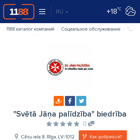
°C
+18
RU
1188 каталог компаний
Социальное обслуживание
"Svētā Jāņa palīdzība" biedrība
"Svētā Jāņa palīdzība" biedrība
0
Cēsu iela 8, Rīga, LV-1012
Как добраться?