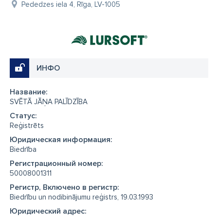
Pededzes iela 4, Rīga, LV-1005
ИНФО
Название:
SVĒTĀ JĀŅA PALĪDZĪBA
Cтатус:
Reģistrēts
Юридическая информация:
Biedrība
Регистрационный номер:
50008001311
Регистр, Включено в регистр:
Biedrību un nodibinājumu reģistrs, 19.03.1993
Юридический адрес: