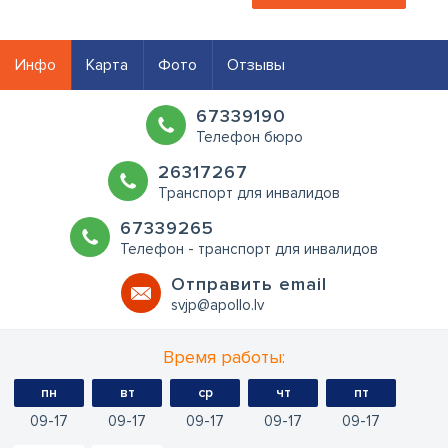
Инфо
Карта
Фото
Отзывы
67339190
Телефон бюро
26317267
Транспорт для инвалидов
67339265
Телефон - транспорт для инвалидов
Oтправить email
svjp@apollo.lv
Время работы:
пн
вт
ср
чт
пт
09
17
09
17
09
17
09
17
09
17