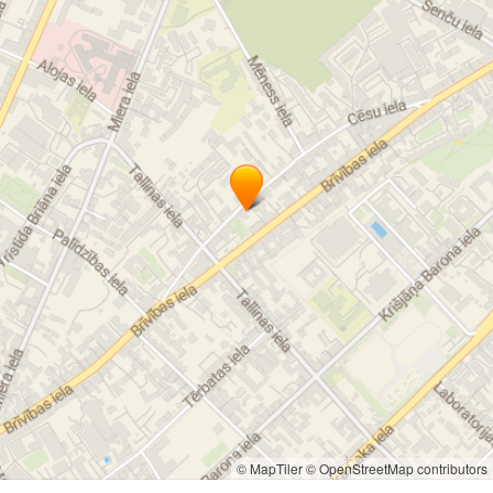
инвалидный транспорт для инвалидов
молодёжный клуб по интересам
услуги личных ассистентов
тревожная кнопка безопасности
специализированный транспорт
для людей с особыми потребностями
перевозка больных
перевозка лежачих больных
гуманитарная помощь малообеспеченным
суповая кухня
социальное обслуживание
обслуживание дома
специализированный транспорт
Сопровождающий
ассистент
социальное кафе «Вецмилгравис»
© MapTiler
© OpenStreetMap contributors
центры дневного обслуживания