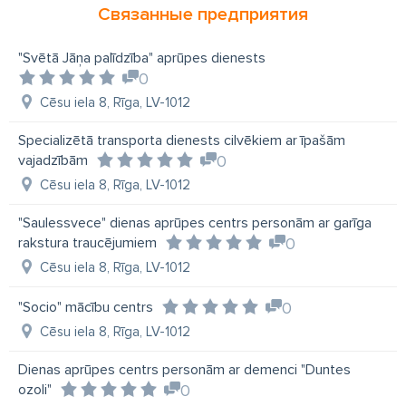
Связанные предприятия
учебный центр «Socio»
аренда вспомогательных средств
"Svētā Jāņa palīdzība" aprūpes dienests
0
молодёжная работа
Cēsu iela 8, Rīga, LV-1012
социальное кафе «Sarkandaugava»
Specializētā transporta dienests cilvēkiem ar īpašām
специализированные мастерские
vajadzībām
0
семейный ассистент
Европейский фонд поддержки
Cēsu iela 8, Rīga, LV-1012
волонтерская работа
"Saulessvece" dienas aprūpes centrs personām ar garīga
rakstura traucējumiem
0
передача подержанных вещей для пожертвований
Cēsu iela 8, Rīga, LV-1012
социальная реабилитация
учебный центр Socio
"Socio" mācību centrs
0
семейный ассистент
сопровождающий
Cēsu iela 8, Rīga, LV-1012
ассистент
пакеты продуктов питания
Dienas aprūpes centrs personām ar demenci "Duntes
Европейские пакеты продуктов питания
ozoli"
0