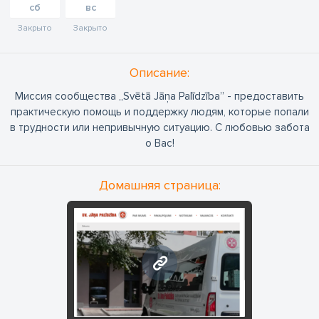
сб
вс
Закрыто
Закрыто
Oписание:
Миссия сообщества „Svētā Jāņa Palīdzība” - предоставить
практическую помощь и поддержку людям, которые попали
в трудности или непривычную ситуацию. С любовью забота
о Вас!
Домашняя страница:
www.svjp.lv