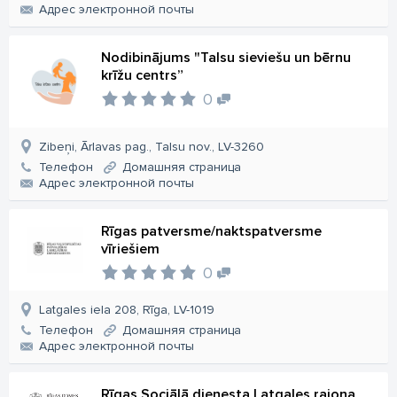
Aдрес электронной почты
Nodibinājums "Talsu sieviešu un bērnu
krīžu centrs”
0
Zibeņi, Ārlavas pag., Talsu nov., LV-3260
Телефон
Домашняя страница
Aдрес электронной почты
Rīgas patversme/naktspatversme
vīriešiem
0
Latgales iela 208, Rīga, LV-1019
Телефон
Домашняя страница
Aдрес электронной почты
Rīgas Sociālā dienesta Latgales rajona