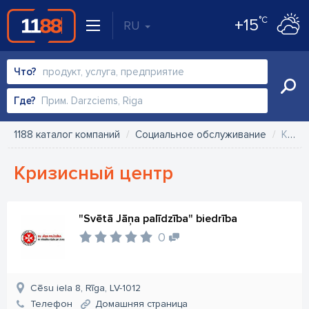
°C
+15
RU
Что?
Где?
1188 каталог компаний
Социальное обслуживание
Кризисный центр
Кризисный центр
"Svētā Jāņa palīdzība" biedrība
0
Cēsu iela 8, Rīga, LV-1012
Телефон
Домашняя страница