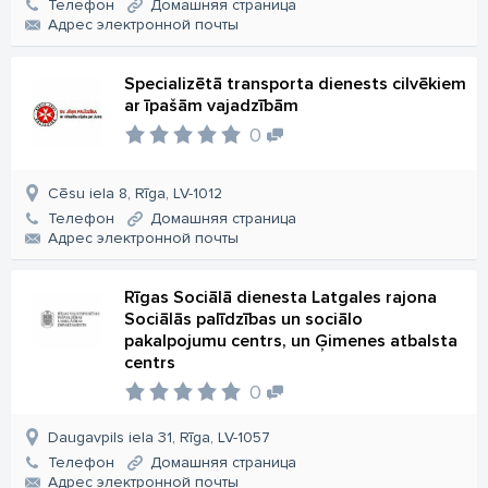
Телефон
Домашняя страница
Aдрес электронной почты
Specializētā transporta dienests cilvēkiem
ar īpašām vajadzībām
0
Cēsu iela 8, Rīga, LV-1012
Телефон
Домашняя страница
Aдрес электронной почты
Rīgas Sociālā dienesta Latgales rajona
Sociālās palīdzības un sociālo
pakalpojumu centrs, un Ģimenes atbalsta
centrs
0
Daugavpils iela 31, Rīga, LV-1057
Телефон
Домашняя страница
Aдрес электронной почты