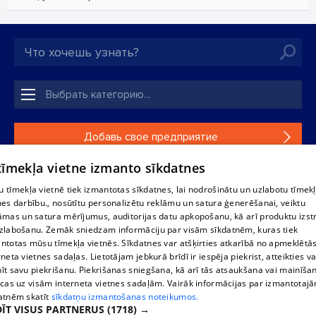
Добавь свое предприятие
 tīmekļa vietne izmanto sīkdatnes
Если твоего предприятия нет в нашей базе данных,
заполни простую форму .
 tīmekļa vietnē tiek izmantotas sīkdatnes, lai nodrošinātu un uzlabotu tīmek
nes darbību., nosūtītu personalizētu reklāmu un satura ģenerēšanai, veiktu
āmas un satura mērījumus, auditorijas datu apkopošanu, kā arī produktu izst
Полное или частичное распространение или копирование
zlabošanu. Zemāk sniedzam informāciju par visām sīkdatnēm, kuras tiek
информации из баз данных 1188 в любой форме строго
ntotas mūsu tīmekļa vietnēs. Sīkdatnes var atšķirties atkarībā no apmeklētā
запрещено. Также запрещается автоматическое
rneta vietnes sadaļas. Lietotājam jebkurā brīdī ir iespēja piekrist, atteikties va
скачивание информации. Перепубликация любого
īt savu piekrišanu. Piekrišanas sniegšana, kā arī tās atsaukšana vai mainīša
материала, опубликованного на сайте 1188 , возможна
ecas uz visām interneta vietnes sadaļām. Vairāk informācijas par izmantotaj
только с согласия редакции сайта 1188.
atnēm skatīt
sīkdatņu izmantošanas noteikumos.
ĪT VISUS PARTNERUS
(1718) →