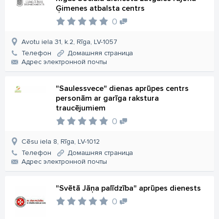
Ģimenes atbalsta centrs
0
Avotu iela 31, k.2, Rīga, LV-1057
Телефон
Домашняя страница
Aдрес электронной почты
"Saulessvece" dienas aprūpes centrs
personām ar garīga rakstura
traucējumiem
0
Cēsu iela 8, Rīga, LV-1012
Телефон
Домашняя страница
Aдрес электронной почты
"Svētā Jāņa palīdzība" aprūpes dienests
0