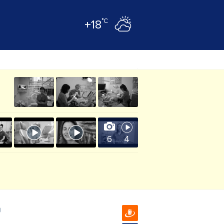
°C
+18
6
4