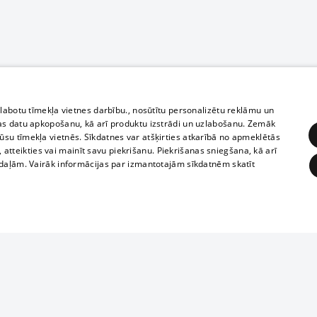
zlabotu tīmekļa vietnes darbību., nosūtītu personalizētu reklāmu un
as datu apkopošanu, kā arī produktu izstrādi un uzlabošanu. Zemāk
su tīmekļa vietnēs. Sīkdatnes var atšķirties atkarībā no apmeklētās
, atteikties vai mainīt savu piekrišanu. Piekrišanas sniegšana, kā arī
adaļām. Vairāk informācijas par izmantotajām sīkdatnēm skatīt
ĒRĶĒŠANA
FUNKCIONĀLĀS
NEKLASIFICĒTĀS
Полное или ч
obligātās
Statistikas
Mērķēšana
Funkcionālās
Neklasificētās
копирование 