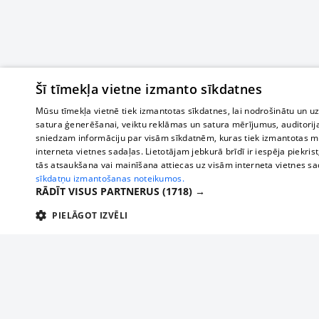
Šī tīmekļa vietne izmanto sīkdatnes
Mūsu tīmekļa vietnē tiek izmantotas sīkdatnes, lai nodrošinātu un u
satura ģenerēšanai, veiktu reklāmas un satura mērījumus, auditorij
sniedzam informāciju par visām sīkdatnēm, kuras tiek izmantotas mū
interneta vietnes sadaļas. Lietotājam jebkurā brīdī ir iespēja piekrist
tās atsaukšana vai mainīšana attiecas uz visām interneta vietnes s
sīkdatņu izmantošanas noteikumos.
RĀDĪT VISUS PARTNERUS
(1718) →
PIELĀGOT IZVĒLI
TEHNISKĀS/OBLIGĀTĀS
STATISTIKAS
M
Tehniskās/