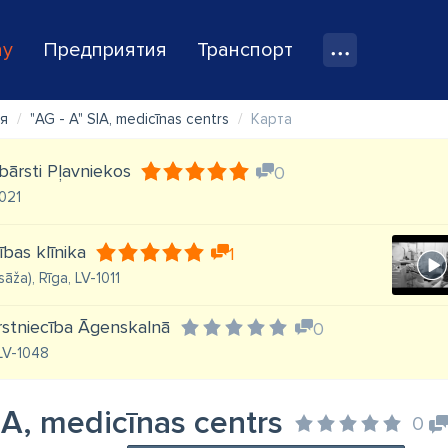
ay
Предприятия
Транспорт
я
"AG - A" SIA, medicīnas centrs
Карта
obārsti Pļavniekos
0
1021
ības klīnika
1
sāža), Rīga, LV-1011
ārstniecība Āgenskalnā
0
 LV-1048
IA, medicīnas centrs
0