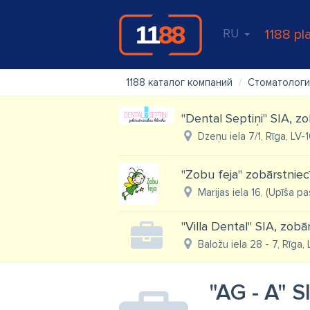
RU
1188 pl
1188 каталог компаний
Стоматологи
''Dental Septiņi'' SIA, z
Dzeņu iela 7/1, Rīga, LV-
"Zobu feja" zobārstniec
Marijas iela 16, (Upīša pa
"Villa Dental" SIA, zob
Baložu iela 28 - 7, Rīga,
"AG - A" S