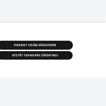
PIEKRIST VISĀM SĪKDATNĒM
ATSTĀT TEHNISKĀS SĪKDATNES
астичное распространение или
информации из баз данных 1188 в