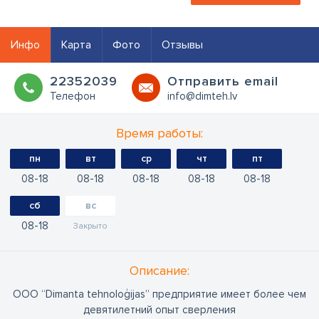
Инфо
Карта
Фото
Отзывы
22352039
Oтправить email
Телефон
info@dimteh.lv
Время работы:
пн
вт
ср
чт
пт
08
18
08
18
08
18
08
18
08
18
сб
вс
08
18
Закрыто
Oписание:
ООО “Dimanta tehnoloģijas” предприятие имеет более чем
девятилетний опыт сверления