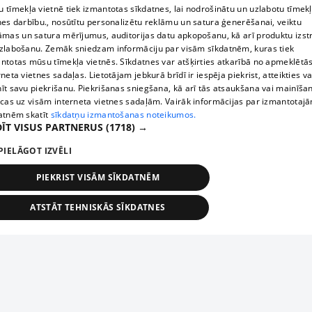
 tīmekļa vietnē tiek izmantotas sīkdatnes, lai nodrošinātu un uzlabotu tīmek
nes darbību., nosūtītu personalizētu reklāmu un satura ģenerēšanai, veiktu
āmas un satura mērījumus, auditorijas datu apkopošanu, kā arī produktu izst
zlabošanu. Zemāk sniedzam informāciju par visām sīkdatnēm, kuras tiek
ntotas mūsu tīmekļa vietnēs. Sīkdatnes var atšķirties atkarībā no apmeklētā
rneta vietnes sadaļas. Lietotājam jebkurā brīdī ir iespēja piekrist, atteikties va
īt savu piekrišanu. Piekrišanas sniegšana, kā arī tās atsaukšana vai mainīša
ecas uz visām interneta vietnes sadaļām. Vairāk informācijas par izmantotaj
atnēm skatīt
sīkdatņu izmantošanas noteikumos.
ĪT VISUS PARTNERUS
(1718) →
PIELĀGOT IZVĒLI
PIEKRIST VISĀM SĪKDATNĒM
ATSTĀT TEHNISKĀS SĪKDATNES
TEHNISKĀS/OBLIGĀTĀS
STATISTIKAS
MĒRĶĒŠANA
FUNKCIONĀLĀS
NEKLASIFICĒTĀS