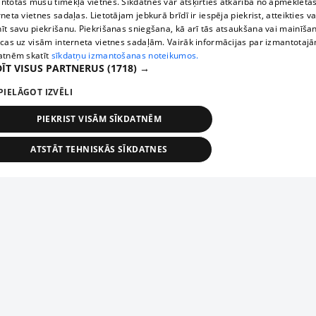
ntotas mūsu tīmekļa vietnēs. Sīkdatnes var atšķirties atkarībā no apmeklētā
rneta vietnes sadaļas. Lietotājam jebkurā brīdī ir iespēja piekrist, atteikties va
īt savu piekrišanu. Piekrišanas sniegšana, kā arī tās atsaukšana vai mainīša
ecas uz visām interneta vietnes sadaļām. Vairāk informācijas par izmantotaj
atnēm skatīt
sīkdatņu izmantošanas noteikumos.
ĪT VISUS PARTNERUS
(1718) →
PIELĀGOT IZVĒLI
PIEKRIST VISĀM SĪKDATNĒM
ATSTĀT TEHNISKĀS SĪKDATNES
TEHNISKĀS/OBLIGĀTĀS
STATISTIKAS
MĒRĶĒŠANA
FUNKCIONĀLĀS
NEKLASIFICĒTĀS
ehniskās/obligātās
Statistikas
Mērķēšana
Funkcionālās
Neklasificēt
niskās/obligātās sīkdatnes nepieciešamas, lai lietotājs varētu brīvi apmeklēt un pārlūk
Добавь свое предприятие
ekļa vietni un izmantot tās piedāvātās iespējas. Bez šīm sīkdatnēm tīmekļa vietne neva