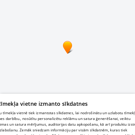
 tīmekļa vietne izmanto sīkdatnes
 tīmekļa vietnē tiek izmantotas sīkdatnes, lai nodrošinātu un uzlabotu tīmek
nes darbību., nosūtītu personalizētu reklāmu un satura ģenerēšanai, veiktu
āmas un satura mērījumus, auditorijas datu apkopošanu, kā arī produktu izst
zlabošanu. Zemāk sniedzam informāciju par visām sīkdatnēm, kuras tiek