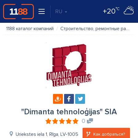
°C
+20
RU
1188 каталог компаний
Строительство, ремонтные работы
"Dimanta tehnoloģijas" SIA
0
Uriekstes iela 1, Rīga, LV-1005
Как добраться?