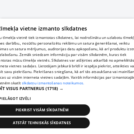
 tīmekļa vietne izmanto sīkdatnes
 tīmekļa vietnē tiek izmantotas sīkdatnes, lai nodrošinātu un uzlabotu tīmek
nes darbību., nosūtītu personalizētu reklāmu un satura ģenerēšanai, veiktu
āmas un satura mērījumus, auditorijas datu apkopošanu, kā arī produktu izst
zlabošanu. Zemāk sniedzam informāciju par visām sīkdatnēm, kuras tiek
ntotas mūsu tīmekļa vietnēs. Sīkdatnes var atšķirties atkarībā no apmeklētā
rneta vietnes sadaļas. Lietotājam jebkurā brīdī ir iespēja piekrist, atteikties va
īt savu piekrišanu. Piekrišanas sniegšana, kā arī tās atsaukšana vai mainīša
ecas uz visām interneta vietnes sadaļām. Vairāk informācijas par izmantotaj
atnēm skatīt
sīkdatņu izmantošanas noteikumos.
ĪT VISUS PARTNERUS
(1718) →
PIELĀGOT IZVĒLI
PIEKRIST VISĀM SĪKDATNĒM
ATSTĀT TEHNISKĀS SĪKDATNES