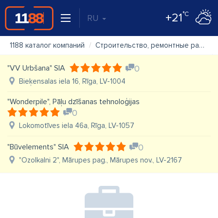
°C
+21
RU
1188 каталог компаний
Строительство, ремонтные работы
"VV Urbšana" SIA
0
Bieķensalas iela 16, Rīga, LV-1004
"Wonderpile", Pāļu dzīšanas tehnoloģijas
0
Lokomotīves iela 46a, Rīga, LV-1057
"Būvelements" SIA
0
"Ozolkalni 2", Mārupes pag., Mārupes nov., LV-2167