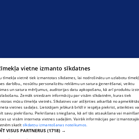
 tīmekļa vietne izmanto sīkdatnes
 tīmekļa vietnē tiek izmantotas sīkdatnes, lai nodrošinātu un uzlabotu tīmek
nes darbību., nosūtītu personalizētu reklāmu un satura ģenerēšanai, veiktu
āmas un satura mērījumus, auditorijas datu apkopošanu, kā arī produktu izst
zlabošanu. Zemāk sniedzam informāciju par visām sīkdatnēm, kuras tiek
ntotas mūsu tīmekļa vietnēs. Sīkdatnes var atšķirties atkarībā no apmeklētā
rneta vietnes sadaļas. Lietotājam jebkurā brīdī ir iespēja piekrist, atteikties va
īt savu piekrišanu. Piekrišanas sniegšana, kā arī tās atsaukšana vai mainīša
ecas uz visām interneta vietnes sadaļām. Vairāk informācijas par izmantotaj
atnēm skatīt
sīkdatņu izmantošanas noteikumos.
ĪT VISUS PARTNERUS
(1718) →