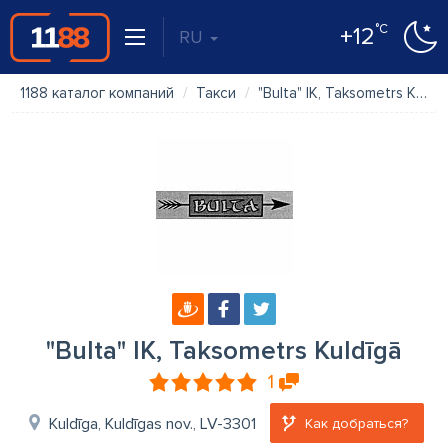
°C
+12
RU
1188 каталог компаний
Такси
"Bulta" IK, Taksometrs Kuldīgā
"Bulta" IK, Taksometrs Kuldīgā
1
Kuldīga, Kuldīgas nov., LV-3301
Как добраться?