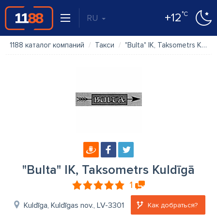
°C
+12
RU
1188 каталог компаний
Такси
"Bulta" IK, Taksometrs Kuldīgā
"Bulta" IK, Taksometrs Kuldīgā
1
Kuldīga, Kuldīgas nov., LV-3301
Как добраться?