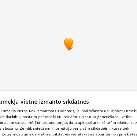
 tīmekļa vietne izmanto sīkdatnes
 tīmekļa vietnē tiek izmantotas sīkdatnes, lai nodrošinātu un uzlabotu tīmek
nes darbību., nosūtītu personalizētu reklāmu un satura ģenerēšanai, veiktu
āmas un satura mērījumus, auditorijas datu apkopošanu, kā arī produktu izst
zlabošanu. Zemāk sniedzam informāciju par visām sīkdatnēm, kuras tiek
ntotas mūsu tīmekļa vietnēs. Sīkdatnes var atšķirties atkarībā no apmeklētā