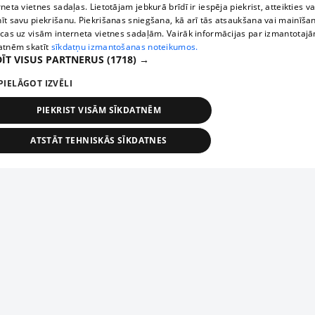
rneta vietnes sadaļas. Lietotājam jebkurā brīdī ir iespēja piekrist, atteikties va
īt savu piekrišanu. Piekrišanas sniegšana, kā arī tās atsaukšana vai mainīša
ecas uz visām interneta vietnes sadaļām. Vairāk informācijas par izmantotaj
atnēm skatīt
sīkdatņu izmantošanas noteikumos.
ĪT VISUS PARTNERUS
(1718) →
PIELĀGOT IZVĒLI
PIEKRIST VISĀM SĪKDATNĒM
ATSTĀT TEHNISKĀS SĪKDATNES
TEHNISKĀS/OBLIGĀTĀS
STATISTIKAS
MĒRĶĒŠANA
FUNKCIONĀLĀS
NEKLASIFICĒTĀS
ehniskās/obligātās
Statistikas
Mērķēšana
Funkcionālās
Neklasificēt
niskās/obligātās sīkdatnes nepieciešamas, lai lietotājs varētu brīvi apmeklēt un pārlūk
Добавь свое предприятие
ekļa vietni un izmantot tās piedāvātās iespējas. Bez šīm sīkdatnēm tīmekļa vietne neva
nvērtīgi darboties un sniegt lietotājam nepieciešamo informāciju.