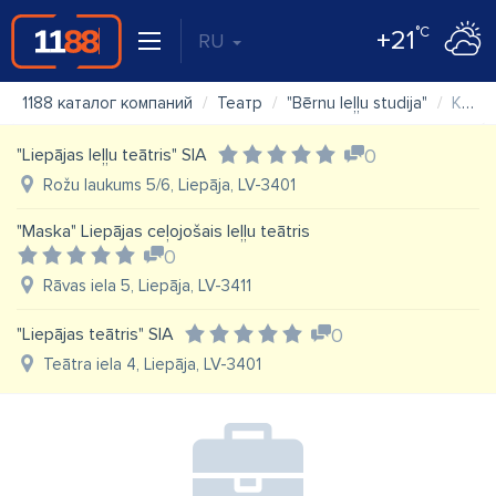
°C
+21
RU
1188 каталог компаний
Театр
"Bērnu leļļu studija"
Карта
"Liepājas leļļu teātris" SIA
0
Rožu laukums 5/6, Liepāja, LV-3401
"Maska" Liepājas ceļojošais leļļu teātris
0
Rāvas iela 5, Liepāja, LV-3411
"Liepājas teātris" SIA
0
Teātra iela 4, Liepāja, LV-3401