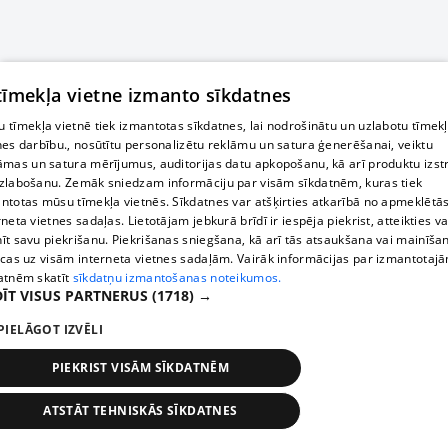
 tīmekļa vietne izmanto sīkdatnes
 tīmekļa vietnē tiek izmantotas sīkdatnes, lai nodrošinātu un uzlabotu tīmek
nes darbību., nosūtītu personalizētu reklāmu un satura ģenerēšanai, veiktu
āmas un satura mērījumus, auditorijas datu apkopošanu, kā arī produktu izst
zlabošanu. Zemāk sniedzam informāciju par visām sīkdatnēm, kuras tiek
ntotas mūsu tīmekļa vietnēs. Sīkdatnes var atšķirties atkarībā no apmeklētā
rneta vietnes sadaļas. Lietotājam jebkurā brīdī ir iespēja piekrist, atteikties va
īt savu piekrišanu. Piekrišanas sniegšana, kā arī tās atsaukšana vai mainīša
ecas uz visām interneta vietnes sadaļām. Vairāk informācijas par izmantotaj
atnēm skatīt
sīkdatņu izmantošanas noteikumos.
ĪT VISUS PARTNERUS
(1718) →
PIELĀGOT IZVĒLI
PIEKRIST VISĀM SĪKDATNĒM
ATSTĀT TEHNISKĀS SĪKDATNES