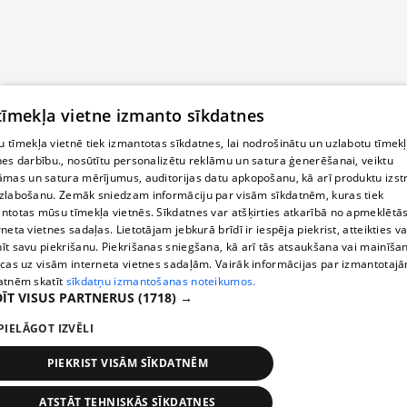
 tīmekļa vietne izmanto sīkdatnes
 tīmekļa vietnē tiek izmantotas sīkdatnes, lai nodrošinātu un uzlabotu tīmek
nes darbību., nosūtītu personalizētu reklāmu un satura ģenerēšanai, veiktu
āmas un satura mērījumus, auditorijas datu apkopošanu, kā arī produktu izst
zlabošanu. Zemāk sniedzam informāciju par visām sīkdatnēm, kuras tiek
ntotas mūsu tīmekļa vietnēs. Sīkdatnes var atšķirties atkarībā no apmeklētā
rneta vietnes sadaļas. Lietotājam jebkurā brīdī ir iespēja piekrist, atteikties va
īt savu piekrišanu. Piekrišanas sniegšana, kā arī tās atsaukšana vai mainīša
ecas uz visām interneta vietnes sadaļām. Vairāk informācijas par izmantotaj
atnēm skatīt
sīkdatņu izmantošanas noteikumos.
ĪT VISUS PARTNERUS
(1718) →
PIELĀGOT IZVĒLI
PIEKRIST VISĀM SĪKDATNĒM
ATSTĀT TEHNISKĀS SĪKDATNES