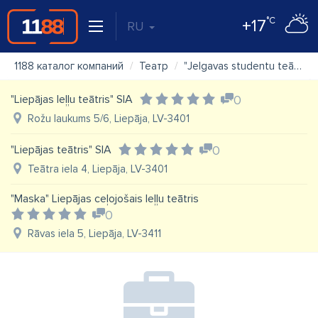
°C
+17
RU
1188 каталог компаний
Театр
"Jelgavas studentu teātris"
"Liepājas leļļu teātris" SIA
0
Rožu laukums 5/6, Liepāja, LV-3401
"Liepājas teātris" SIA
0
Teātra iela 4, Liepāja, LV-3401
"Maska" Liepājas ceļojošais leļļu teātris
0
Rāvas iela 5, Liepāja, LV-3411