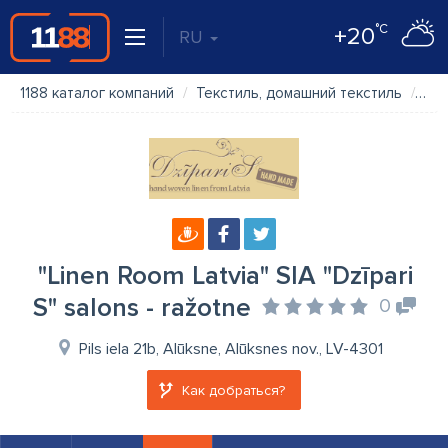
°C
+20
RU
1188 каталог компаний
Текстиль, домашний текстиль
"Li
"Linen Room Latvia" SIA "Dzīpari
S" salons - ražotne
0
Pils iela 21b, Alūksne, Alūksnes nov., LV-4301
Как добраться?