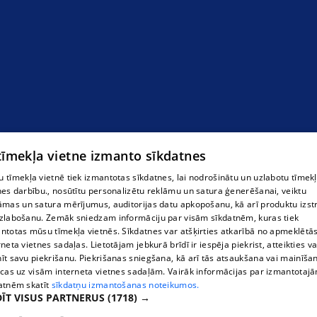
 tīmekļa vietne izmanto sīkdatnes
 tīmekļa vietnē tiek izmantotas sīkdatnes, lai nodrošinātu un uzlabotu tīmek
nes darbību., nosūtītu personalizētu reklāmu un satura ģenerēšanai, veiktu
āmas un satura mērījumus, auditorijas datu apkopošanu, kā arī produktu izst
zlabošanu. Zemāk sniedzam informāciju par visām sīkdatnēm, kuras tiek
ntotas mūsu tīmekļa vietnēs. Sīkdatnes var atšķirties atkarībā no apmeklētā
rneta vietnes sadaļas. Lietotājam jebkurā brīdī ir iespēja piekrist, atteikties va
īt savu piekrišanu. Piekrišanas sniegšana, kā arī tās atsaukšana vai mainīša
ecas uz visām interneta vietnes sadaļām. Vairāk informācijas par izmantotaj
atnēm skatīt
sīkdatņu izmantošanas noteikumos.
ĪT VISUS PARTNERUS
(1718) →