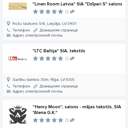
"Linen Room Latvia" SIA "Dzīpari S" salons
0
Rožu laukums 5/6, Liepāja, LV-3401
Телефон
Домашняя страница
Aдрес электронной почты
"LTC Baltija" SIA, tekstils
0
Ganību dambis 30m, Rīga, LV-1005
Телефон
Домашняя страница
Aдрес электронной почты
''Henry Moon'', salons - mājas tekstils, SIA
"Alena G.K."
0