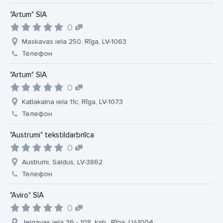
"Artum" SIA
0
Maskavas iela 250, Rīga, LV-1063
Телефон
"Artum" SIA
0
Katlakalna iela 11c, Rīga, LV-1073
Телефон
"Austrumi" tekstildarbnīca
0
Austrumi, Saldus, LV-3862
Телефон
"Aviro" SIA
0
Jelgavas iela 36 - 108. kab., Rīga, LV-1004