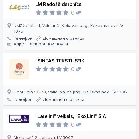
LM Radošā darbnīca
0
Izstāžu iela 11, Valdlauči, Ķekavas pag., Ķekavas nov., LV-
1076
Телефон
Домашняя страница
Aдрес электронной почты
"SINTAS TEKSTILS"IK
0
Liepu iela 13 - 13, Valle, Valles pag., Bauskas nov., LV-5106
Телефон
Домашняя страница
"Larelini" veikals, "Eko Lini" SIA
0
Meiju ceļš 2, Jelgava, LV-3007