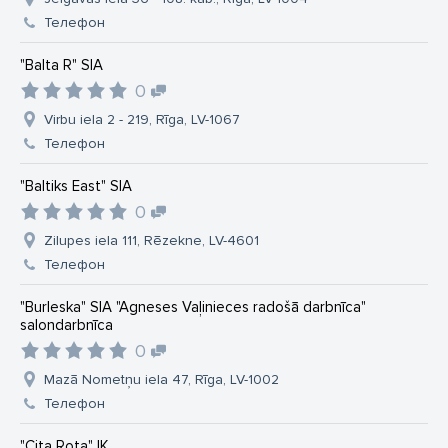
Телефон
"Balta R" SIA
0
Virbu iela 2 - 219, Rīga, LV-1067
Телефон
"Baltiks East" SIA
0
Zilupes iela 111, Rēzekne, LV-4601
Телефон
"Burleska" SIA "Agneses Vaļinieces radošā darbnīca"
salondarbnīca
0
Mazā Nometņu iela 47, Rīga, LV-1002
Телефон
"Cita Rota" IK