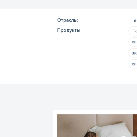
Отрасль:
Те
Продукты:
Тк
хл
ше
хл