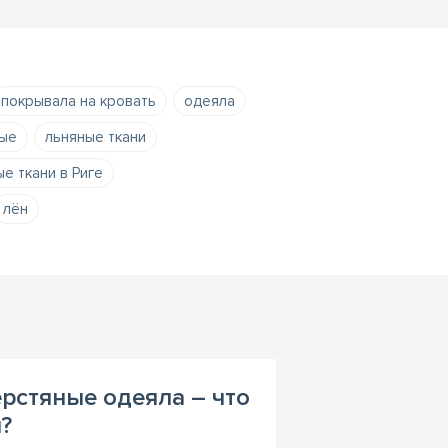
покрывала на кровать
одеяла
вые
льняные ткани
е ткани в Риге
лён
рстяные одеяла – что
?