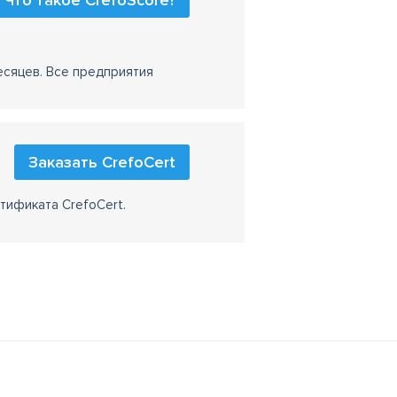
Что такое CrefoScore?
есяцев. Все предприятия
Заказать CrefoCert
тификата CrefoCert.