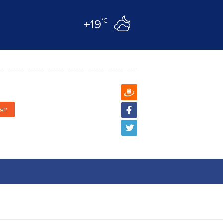
°C
+19
я?