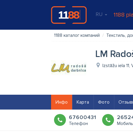
RU
1188 pl
1188 каталог компаний
Текстиль, д
LM Rado
Izstāžu iela 11
Инфо
Карта
Фото
Отзыв
67600431
2652
Телефон
Мобиль