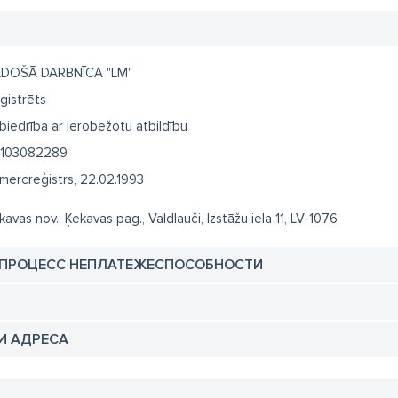
DOŠĀ DARBNĪCA "LM"
ģistrēts
biedrība ar ierobežotu atbildību
103082289
mercreģistrs, 22.02.1993
kavas nov., Ķekavas pag., Valdlauči, Izstāžu iela 11, LV-1076
 ПРОЦЕСС НЕПЛАТЕЖЕСПОСОБНОСТИ
И АДРЕСА