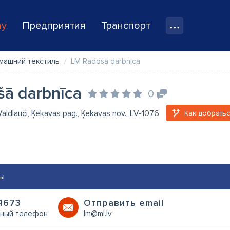
ay
Предприятия
Транспорт
омашний текстиль
LM Radošā darbnīca
šā darbnīca
0
, Valdlauči, Ķekavas pag., Ķekavas nov., LV-1076
Как добратьс
ы
4673
Oтправить email
ный телефон
lm@ml.lv