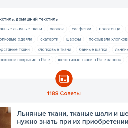
кстиль, домашний текстиль
анные льняные ткани
хлопок
салфетки
полотенца
опковые одеяла
скатерти
шарфы
покрывала хлопко
рстяные ткани
хлопковые ткани
банные шапки
льняны
опковое покрытие в Риге
шерстяные ткани в Риге хлопок
1188 Советы
Льняные ткани, тканые шали и ше
нужно знать при их приобретении