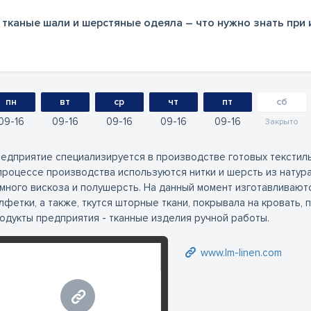
 тканые шали и шерстяные одеяла – что нужно знать при 
пн
вт
ср
чт
пт
сб
09
16
09
16
09
16
09
16
09
16
Закрыто
едприятие специализируется в производстве готовых текстил
процессе производства используются нитки и шерсть из натурал
много вискоза и полушерсть. На данный момент изготавливаютс
лфетки, а также, ткутся шторные ткани, покрывала на кровать, п
одукты предприятия - тканные изделия ручной работы.
www.lm-linen.com
www.lm-linen.com