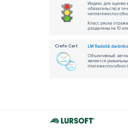
Индекс для оценки
обязательств) в те
неплатежеспособно
Класс риска отража
разделены на 10 кл
Crefo Cert
LM Radošā darbnīc
Объективный, автом
является уникальны
платёжеспособности