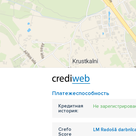
Платежеспособность
Кредитная
Не зарегистрирова
история:
Crefo
LM Radošā darbnīc
Score