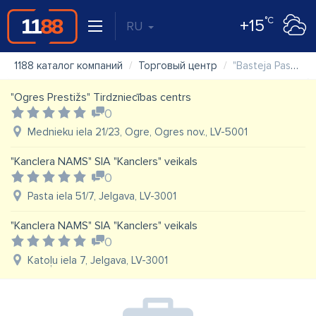
°C
+15
RU
1188 каталог компаний
Торговый центр
"Basteja Pasāža" SIA "Daksti"
"Ogres Prestižs" Tirdzniecības centrs
0
Mednieku iela 21/23, Ogre, Ogres nov., LV-5001
"Kanclera NAMS" SIA "Kanclers" veikals
0
Pasta iela 51/7, Jelgava, LV-3001
"Kanclera NAMS" SIA "Kanclers" veikals
0
Katoļu iela 7, Jelgava, LV-3001