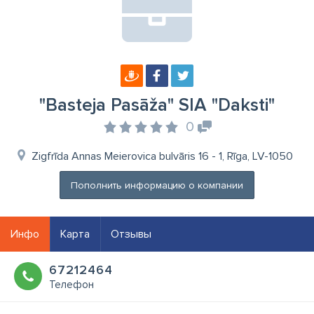
"Basteja Pasāža" SIA "Daksti"
0
Zigfrīda Annas Meierovica bulvāris 16 - 1, Rīga, LV-1050
Пополнить информацию о компании
Инфо
Карта
Отзывы
67212464
Телефон