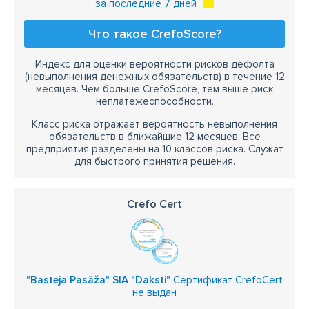
за последние 7 дней
Что такое CrefoScore?
Индекс для оценки вероятности рисков дефолта
(невыполнения денежных обязательств) в течение 12
месяцев. Чем больше CrefoScore, тем выше риск
неплатежеспособности.
Класс риска отражает вероятность невыполнения
обязательств в ближайшие 12 месяцев. Все
предприятия разделены на 10 классов риска. Служат
для быстрого принятия решения.
Crefo Cert
"Basteja Pasāža" SIA "Daksti"
Сертификат CrefoCert
не выдан