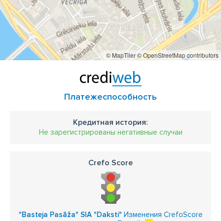
© MapTiler
© OpenStreetMap contributors
Платежеспособность
Кредитная история:
Не зарегистрированы негативные случаи
Crefo Score
"Basteja Pasāža" SIA "Daksti"
Изменения CrefoScore