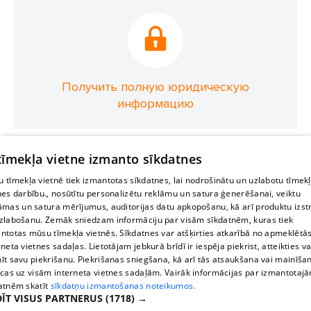
Получить полную юридическую
информацию
 tīmekļa vietne izmanto sīkdatnes
 tīmekļa vietnē tiek izmantotas sīkdatnes, lai nodrošinātu un uzlabotu tīmek
nes darbību., nosūtītu personalizētu reklāmu un satura ģenerēšanai, veiktu
āmas un satura mērījumus, auditorijas datu apkopošanu, kā arī produktu izst
zlabošanu. Zemāk sniedzam informāciju par visām sīkdatnēm, kuras tiek
ntotas mūsu tīmekļa vietnēs. Sīkdatnes var atšķirties atkarībā no apmeklētā
rneta vietnes sadaļas. Lietotājam jebkurā brīdī ir iespēja piekrist, atteikties va
īt savu piekrišanu. Piekrišanas sniegšana, kā arī tās atsaukšana vai mainīša
ecas uz visām interneta vietnes sadaļām. Vairāk informācijas par izmantotaj
atnēm skatīt
sīkdatņu izmantošanas noteikumos.
ĪT VISUS PARTNERUS
(1718) →