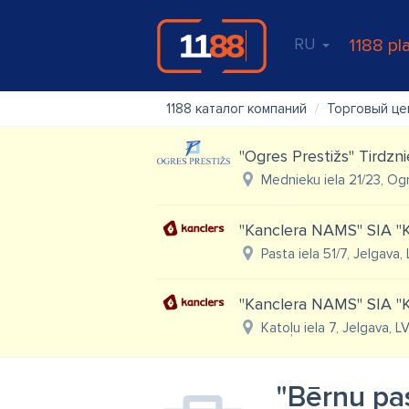
RU
1188 pl
1188 каталог компаний
Торговый це
"Ogres Prestižs" Tirdzn
Mednieku iela 21/23, Og
"Kanclera NAMS" SIA "K
Pasta iela 51/7, Jelgava,
"Kanclera NAMS" SIA "K
Katoļu iela 7, Jelgava, L
"Bērnu pas