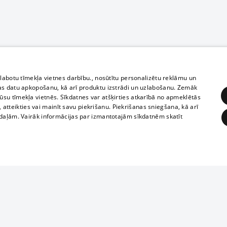
zlabotu tīmekļa vietnes darbību., nosūtītu personalizētu reklāmu un
as datu apkopošanu, kā arī produktu izstrādi un uzlabošanu. Zemāk
su tīmekļa vietnēs. Sīkdatnes var atšķirties atkarībā no apmeklētās
, atteikties vai mainīt savu piekrišanu. Piekrišanas sniegšana, kā arī
adaļām. Vairāk informācijas par izmantotajām sīkdatnēm skatīt
ĒRĶĒŠANA
FUNKCIONĀLĀS
NEKLASIFICĒTĀS
Полное или ч
obligātās
Statistikas
Mērķēšana
Funkcionālās
Neklasificētās
копирование 