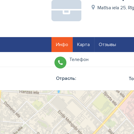
Matīsa iela 25, Rī
Инфо
Карта
Отзывы
Телефон
Отрасль:
То