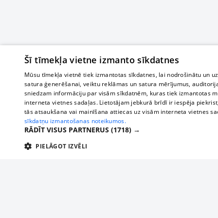
Šī tīmekļa vietne izmanto sīkdatnes
Mūsu tīmekļa vietnē tiek izmantotas sīkdatnes, lai nodrošinātu un u
satura ģenerēšanai, veiktu reklāmas un satura mērījumus, auditorij
sniedzam informāciju par visām sīkdatnēm, kuras tiek izmantotas mū
interneta vietnes sadaļas. Lietotājam jebkurā brīdī ir iespēja piekrist
tās atsaukšana vai mainīšana attiecas uz visām interneta vietnes s
sīkdatņu izmantošanas noteikumos.
RĀDĪT VISUS PARTNERUS
(1718) →
PIELĀGOT IZVĒLI
TEHNISKĀS/OBLIGĀTĀS
STATISTIKAS
M
Tehniskās/