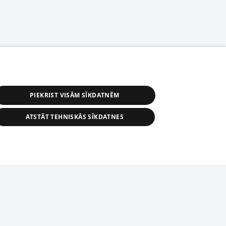
PIEKRIST VISĀM SĪKDATNĒM
ATSTĀT TEHNISKĀS SĪKDATNES
астичное распространение или
информации из баз данных 1188 в