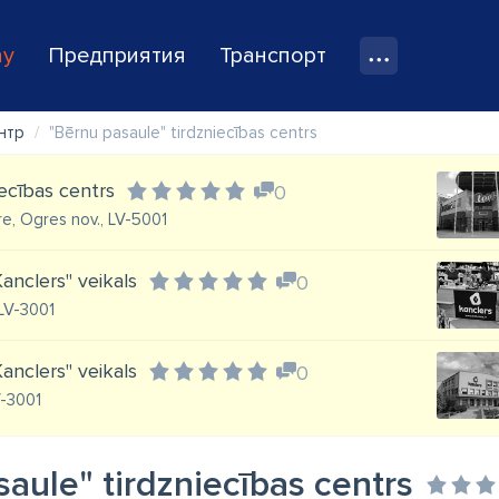
ay
Предприятия
Транспорт
нтр
"Bērnu pasaule" tirdzniecības centrs
iecības centrs
0
re, Ogres nov., LV-5001
anclers" veikals
0
 LV-3001
anclers" veikals
0
V-3001
aule" tirdzniecības centrs