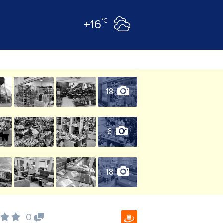
°C
+16
18
6
18
0