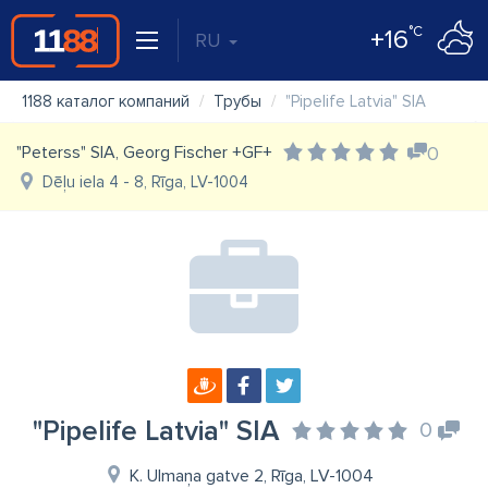
°C
+16
RU
1188 каталог компаний
Трубы
"Pipelife Latvia" SIA
"Peterss" SIA, Georg Fischer +GF+
0
Dēļu iela 4 - 8, Rīga, LV-1004
"Pipelife Latvia" SIA
0
K. Ulmaņa gatve 2, Rīga, LV-1004