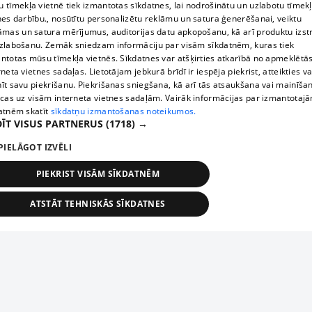
 tīmekļa vietnē tiek izmantotas sīkdatnes, lai nodrošinātu un uzlabotu tīmek
nes darbību., nosūtītu personalizētu reklāmu un satura ģenerēšanai, veiktu
āmas un satura mērījumus, auditorijas datu apkopošanu, kā arī produktu izst
zlabošanu. Zemāk sniedzam informāciju par visām sīkdatnēm, kuras tiek
ntotas mūsu tīmekļa vietnēs. Sīkdatnes var atšķirties atkarībā no apmeklētā
rneta vietnes sadaļas. Lietotājam jebkurā brīdī ir iespēja piekrist, atteikties va
īt savu piekrišanu. Piekrišanas sniegšana, kā arī tās atsaukšana vai mainīša
ecas uz visām interneta vietnes sadaļām. Vairāk informācijas par izmantotaj
atnēm skatīt
sīkdatņu izmantošanas noteikumos.
ĪT VISUS PARTNERUS
(1718) →
PIELĀGOT IZVĒLI
PIEKRIST VISĀM SĪKDATNĒM
ATSTĀT TEHNISKĀS SĪKDATNES
TEHNISKĀS/OBLIGĀTĀS
STATISTIKAS
MĒRĶĒŠANA
FUNKCIONĀLĀS
NEKLASIFICĒTĀS