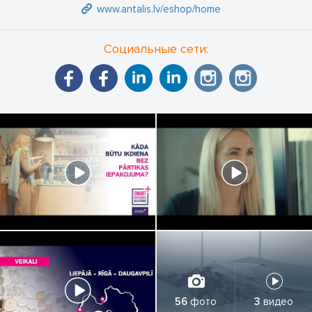
www.antalis.lv/eshop/home
Социальные сети:
56
фото
3
видео