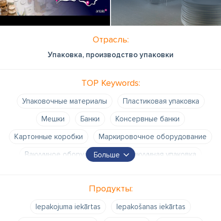
Отрасль:
Упаковка, производство упаковки
TOP Keywords:
Упаковочные материалы
Пластиковая упаковка
Мешки
Банки
Консервные банки
Картонные коробки
Маркировочное оборудование
Вакуумное оборудование
Вакуумная упаковка
Больше
Одноразовая посуда
Бутылки
Продукты:
Упаковочное оборудование
Пластиковые коробки
Iepakojuma iekārtas
Iepakošanas iekārtas
Кульки