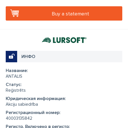
Vienreizlietojamie ēdināšanas piederumi
salvetes
Buy a statement
ИНФО
Название:
ANTALIS
Cтатус:
Reģistrēts
Юридическая информация:
Akciju sabiedrība
Регистрационный номер:
40003135842
Регистр, Включено в регистр: