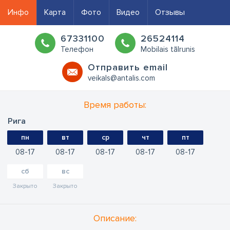
Инфо
Карта
Фото
Видео
Отзывы
67331100
26524114
Телефон
Mobilais tālrunis
Oтправить email
veikals@antalis.com
Время работы:
Рига
пн
вт
ср
чт
пт
08
17
08
17
08
17
08
17
08
17
сб
вс
Закрыто
Закрыто
Oписание: