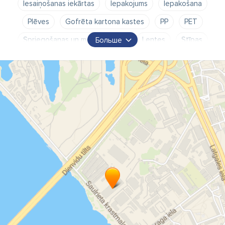
Iesaiņošanas iekārtas
Iepakojums
Iepakošana
Plēves
Gofrēta kartona kastes
PP
PET
Spriegošanas un metāla lentas
Lentes
Stīpas
Больше
Vakuuma iekārtas
Termo etiķetes
Uzlīmes
Ribbon lentes
Stikls
Burkas
Pudeles
Stikla tara
Vāki
Vāciņi
Pakošanas roboti
Pakošanas iekārtu līnijas
Vāciņi
Biroja papīrs
Burbuļplēve
Digitālās drukāšanas materiāli
Dvieļu turētāji
Higiēnas preces
Iepakojums
Iepakošanas iekārtas
Iepakošanas materiāli
Iespieddarbu pēcapstrādes iekārtas
Kartons
Līmlentes
Papīra izstrādājumi
Poligrāfijas iekārtas un materiāli
Poligrāfijas pakalpojumi