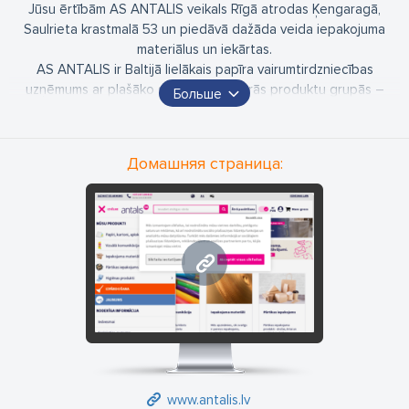
Jūsu ērtībām AS ANTALIS veikals Rīgā atrodas Ķengaragā,
Saulrieta krastmalā 53 un piedāvā dažāda veida iepakojuma
materiālus un iekārtas.
AS ANTALIS ir Baltijā lielākais papīra vairumtirdzniecības
uzņēmums ar plašāko sortimentu četrās produktu grupās –
Больше
papīri un materiāli birojam un poligrāfijai, vizuālās komunikācijas
materiāli un higiēnas produkti veikaliem un risinājumi
sabiedriskajām telpām, kā arī iepakojuma materiāli.
Домашняя страница:
ANTALIS veikali un noliktavas atrodas lielākajās Latvijas pilsētās
– Rīgā, Liepājā un Daugavpilī.
www.Antalis.lv ir iespēja iegādāties papīrus, materiālus, vizuālās
www.antalis.lv
komunikācijas un iepakojuma produktus, iekārtas tiešsaistē.
www.antalis.lv