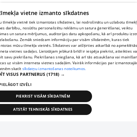
 tīmekļa vietne izmanto sīkdatnes
 tīmekļa vietnē tiek izmantotas sīkdatnes, lai nodrošinātu un uzlabotu tīmek
nes darbību., nosūtītu personalizētu reklāmu un satura ģenerēšanai, veiktu
āmas un satura mērījumus, auditorijas datu apkopošanu, kā arī produktu izst
zlabošanu. Zemāk sniedzam informāciju par visām sīkdatnēm, kuras tiek
ntotas mūsu tīmekļa vietnēs. Sīkdatnes var atšķirties atkarībā no apmeklētā
rneta vietnes sadaļas. Lietotājam jebkurā brīdī ir iespēja piekrist, atteikties va
īt savu piekrišanu. Piekrišanas sniegšana, kā arī tās atsaukšana vai mainīša
ecas uz visām interneta vietnes sadaļām. Vairāk informācijas par izmantotaj
atnēm skatīt
sīkdatņu izmantošanas noteikumos.
ĪT VISUS PARTNERUS
(1718) →
PIELĀGOT IZVĒLI
PIEKRIST VISĀM SĪKDATNĒM
ATSTĀT TEHNISKĀS SĪKDATNES
TEHNISKĀS/OBLIGĀTĀS
STATISTIKAS
MĒRĶĒŠANA