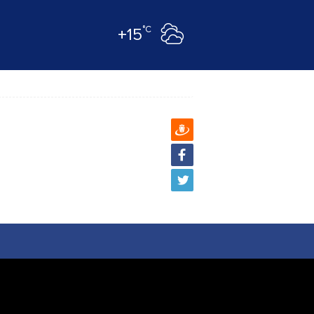
°C
+15