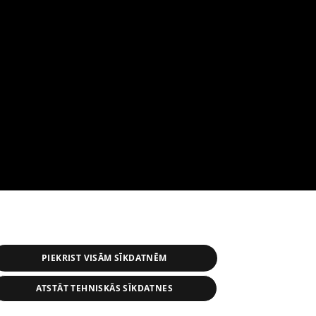
PIEKRIST VISĀM SĪKDATNĒM
ATSTĀT TEHNISKĀS SĪKDATNES