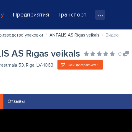
ay
Предприятия
Транспорт
роизводство упаковки
ANTALIS AS Rīgas veikals
Видео
S AS Rīgas veikals
0
krastmala 53, Rīga, LV-1063
Как добраться?
Отзывы