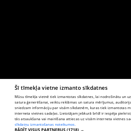
Šī tīmekļa vietne izmanto sīkdatnes
Mūsu tīmekļa vietnē tiek izmantotas sīkdatnes, lai nodrošinātu un u
satura ģenerēšanai, veiktu reklāmas un satura mērījumus, auditorij
sniedzam informāciju par visām sīkdatnēm, kuras tiek izmantotas mū
interneta vietnes sadaļas. Lietotājam jebkurā brīdī ir iespēja piekrist
tās atsaukšana vai mainīšana attiecas uz visām interneta vietnes s
sīkdatņu izmantošanas noteikumos.
RĀDĪT VISUS PARTNERUS
(1718) →