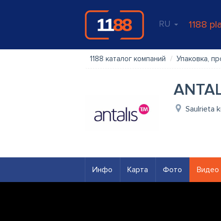
RU
1188 pl
1188 каталог компаний
Упаковка, п
ANTALI
Saulrieta 
Инфо
Карта
Фото
Видео