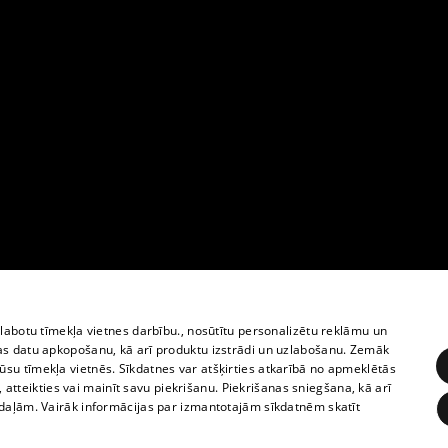
zlabotu tīmekļa vietnes darbību., nosūtītu personalizētu reklāmu un
as datu apkopošanu, kā arī produktu izstrādi un uzlabošanu. Zemāk
su tīmekļa vietnēs. Sīkdatnes var atšķirties atkarībā no apmeklētās
, atteikties vai mainīt savu piekrišanu. Piekrišanas sniegšana, kā arī
adaļām. Vairāk informācijas par izmantotajām sīkdatnēm skatīt