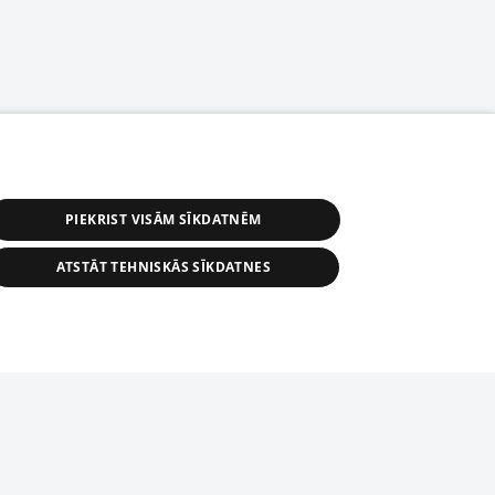
PIEKRIST VISĀM SĪKDATNĒM
ATSTĀT TEHNISKĀS SĪKDATNES
астичное распространение или
информации из баз данных 1188 в