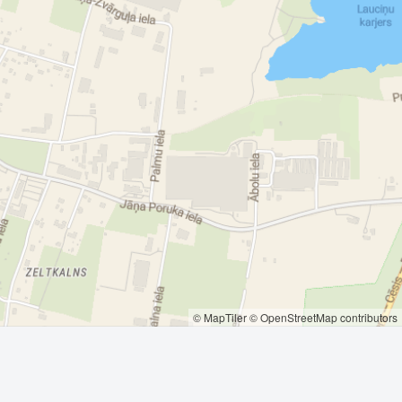
© MapTiler
© OpenStreetMap contributors