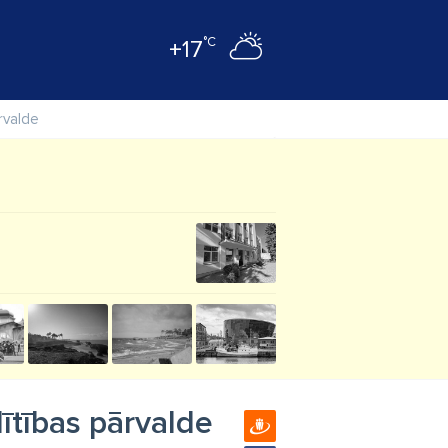
°C
+17
rvalde
ītības pārvalde