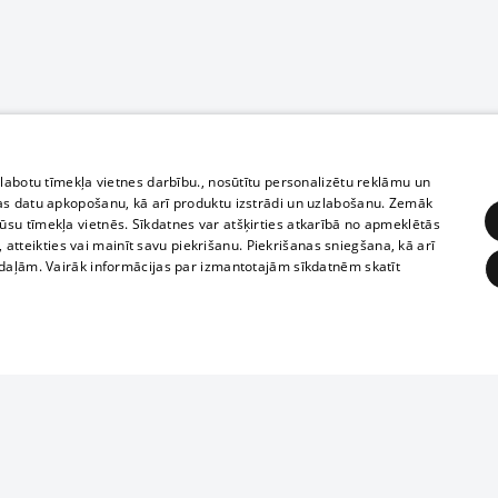
zlabotu tīmekļa vietnes darbību., nosūtītu personalizētu reklāmu un
as datu apkopošanu, kā arī produktu izstrādi un uzlabošanu. Zemāk
su tīmekļa vietnēs. Sīkdatnes var atšķirties atkarībā no apmeklētās
, atteikties vai mainīt savu piekrišanu. Piekrišanas sniegšana, kā arī
adaļām. Vairāk informācijas par izmantotajām sīkdatnēm skatīt
ĒRĶĒŠANA
FUNKCIONĀLĀS
NEKLASIFICĒTĀS
Полное или ч
obligātās
Statistikas
Mērķēšana
Funkcionālās
Neklasificētās
копирование 