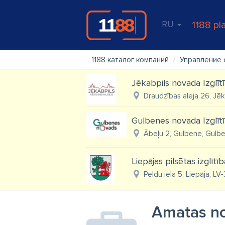
RU
1188 pl
1188 каталог компаний
Управление 
Jēkabpils novada Izglīt
Draudzības aleja 26, Jēk
Gulbenes novada Izglīt
Ābeļu 2, Gulbene, Gulbe
Liepājas pilsētas izglītī
Peldu iela 5, Liepāja, LV
Amatas no