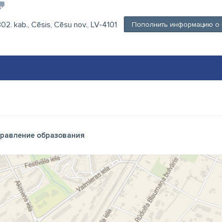
 302. kab., Cēsis, Cēsu nov., LV-4101
Пополнить информацию о
равление образования