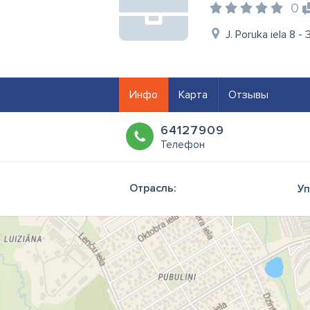
0
J. Poruka iela 8 -
Инфо
Карта
Отзывы
64127909
Телефон
Отрасль:
Уп