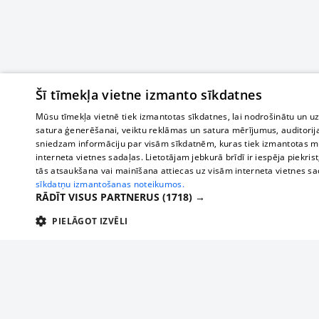
Šī tīmekļa vietne izmanto sīkdatnes
Mūsu tīmekļa vietnē tiek izmantotas sīkdatnes, lai nodrošinātu un u
satura ģenerēšanai, veiktu reklāmas un satura mērījumus, auditorij
sniedzam informāciju par visām sīkdatnēm, kuras tiek izmantotas mū
interneta vietnes sadaļas. Lietotājam jebkurā brīdī ir iespēja piekrist
tās atsaukšana vai mainīšana attiecas uz visām interneta vietnes s
sīkdatņu izmantošanas noteikumos.
RĀDĪT VISUS PARTNERUS
(1718) →
PIELĀGOT IZVĒLI
TEHNISKĀS/OBLIGĀTĀS
STATISTIKAS
M
Tehniskās/