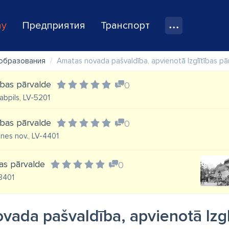
ay
Предприятия
Транспорт
образования
Amatas novada pašvaldība, apvienotā Izglītības pā
ības pārvalde
0
abpils, LV-5201
ības pārvalde
0
nes nov., LV-4401
bas pārvalde
0
-3401
vada pašvaldība, apvienotā Izgl