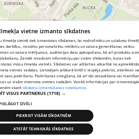
© MapTiler
© OpenStreetMap contributors
 tīmekļa vietne izmanto sīkdatnes
 tīmekļa vietnē tiek izmantotas sīkdatnes, lai nodrošinātu un uzlabotu tīmek
nes darbību., nosūtītu personalizētu reklāmu un satura ģenerēšanai, veiktu
āmas un satura mērījumus, auditorijas datu apkopošanu, kā arī produktu izst
zlabošanu. Zemāk sniedzam informāciju par visām sīkdatnēm, kuras tiek
ntotas mūsu tīmekļa vietnēs. Sīkdatnes var atšķirties atkarībā no apmeklētā
rneta vietnes sadaļas. Lietotājam jebkurā brīdī ir iespēja piekrist, atteikties va
īt savu piekrišanu. Piekrišanas sniegšana, kā arī tās atsaukšana vai mainīša
ecas uz visām interneta vietnes sadaļām. Vairāk informācijas par izmantotaj
atnēm skatīt
sīkdatņu izmantošanas noteikumos.
ĪT VISUS PARTNERUS
(1718) →
PIELĀGOT IZVĒLI
PIEKRIST VISĀM SĪKDATNĒM
ATSTĀT TEHNISKĀS SĪKDATNES