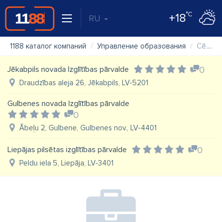
°C
+18
RU
1188 каталог компаний
Управление образования
Cēsu novada pašvaldība, Izglītības pārvalde
Jēkabpils novada Izglītības pārvalde
0
Draudzības aleja 26, Jēkabpils, LV-5201
Gulbenes novada Izglītības pārvalde
0
Ābeļu 2, Gulbene, Gulbenes nov., LV-4401
Liepājas pilsētas izglītības pārvalde
0
Peldu iela 5, Liepāja, LV-3401