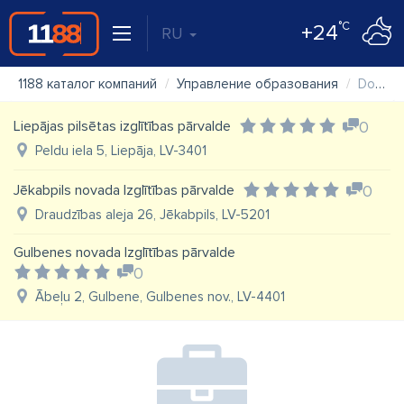
°C
+24
RU
1188 каталог компаний
Управление образования
Dobeles novada Izglītības pārvalde
Liepājas pilsētas izglītības pārvalde
0
Peldu iela 5, Liepāja, LV-3401
Jēkabpils novada Izglītības pārvalde
0
Draudzības aleja 26, Jēkabpils, LV-5201
Gulbenes novada Izglītības pārvalde
0
Ābeļu 2, Gulbene, Gulbenes nov., LV-4401