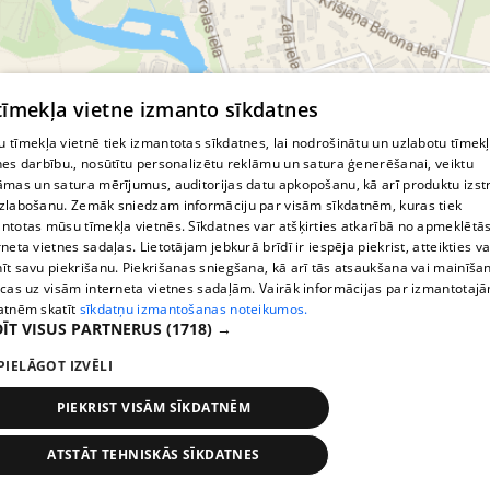
© MapTiler
© OpenStreetMap contributors
 tīmekļa vietne izmanto sīkdatnes
 tīmekļa vietnē tiek izmantotas sīkdatnes, lai nodrošinātu un uzlabotu tīmek
nes darbību., nosūtītu personalizētu reklāmu un satura ģenerēšanai, veiktu
āmas un satura mērījumus, auditorijas datu apkopošanu, kā arī produktu izst
zlabošanu. Zemāk sniedzam informāciju par visām sīkdatnēm, kuras tiek
ntotas mūsu tīmekļa vietnēs. Sīkdatnes var atšķirties atkarībā no apmeklētā
rneta vietnes sadaļas. Lietotājam jebkurā brīdī ir iespēja piekrist, atteikties va
īt savu piekrišanu. Piekrišanas sniegšana, kā arī tās atsaukšana vai mainīša
ecas uz visām interneta vietnes sadaļām. Vairāk informācijas par izmantotaj
atnēm skatīt
sīkdatņu izmantošanas noteikumos.
ĪT VISUS PARTNERUS
(1718) →
PIELĀGOT IZVĒLI
PIEKRIST VISĀM SĪKDATNĒM
ATSTĀT TEHNISKĀS SĪKDATNES